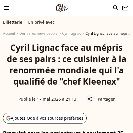
menu
search
newsletter
Billetterie
En privé avec
Accueil
Dernières news people
Cyril Lignac
Cyril Lignac face au mépris de ses pairs : ce cuisinier à la renommée mondiale qui l'a qualifié de "chef Kleenex"
Cyril Lignac face au mépris
de ses pairs : ce cuisinier à la
renommée mondiale qui l'a
qualifié de "chef Kleenex"
Publié le 17 mai 2026 à 21:13
Partager
share
Ajoutez Ode à vos sources préférées