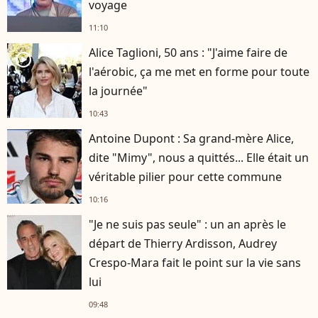
voyage
11:10
Alice Taglioni, 50 ans : "J'aime faire de
player2
l'aérobic, ça me met en forme pour toute
la journée"
10:43
Antoine Dupont : Sa grand-mère Alice,
dite "Mimy", nous a quittés... Elle était un
véritable pilier pour cette commune
10:16
"Je ne suis pas seule" : un an après le
départ de Thierry Ardisson, Audrey
Crespo-Mara fait le point sur la vie sans
lui
09:48