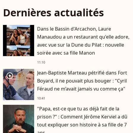
Dernières actualités
Dans le Bassin d'Arcachon, Laure
Manaudou a un restaurant qu'elle adore,
avec vue sur la Dune du Pilat : nouvelle
soirée avec sa fille Manon
11:10
Jean-Baptiste Marteau pétrifié dans Fort
player2
Boyard, il ne pouvait plus bouger : "Cyril
Féraud ne m’avait jamais vu comme ça"
10:41
"Papa, est-ce que tu as déjà fait de la
prison ?" : Comment Jérôme Kerviel a dû
tout expliquer son histoire à sa fille de 7
ans