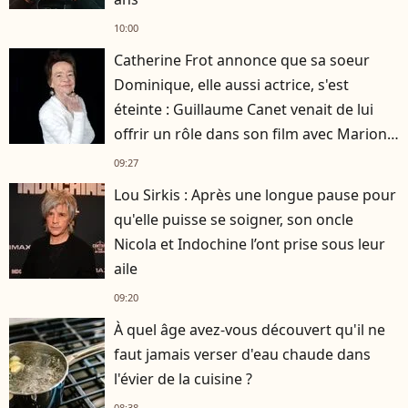
10:00
Catherine Frot annonce que sa soeur
Dominique, elle aussi actrice, s'est
éteinte : Guillaume Canet venait de lui
offrir un rôle dans son film avec Marion
Cotillard
09:27
Lou Sirkis : Après une longue pause pour
qu'elle puisse se soigner, son oncle
Nicola et Indochine l’ont prise sous leur
aile
09:20
À quel âge avez-vous découvert qu'il ne
faut jamais verser d'eau chaude dans
l'évier de la cuisine ?
08:38