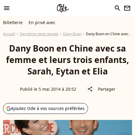
menu
search
newsletter
Billetterie
En privé avec
Accueil
Dernières news people
Dany Boon
Dany Boon en Chine avec sa femme et leurs trois enfants, Sarah, Eytan et Elia
Dany Boon en Chine avec sa
femme et leurs trois enfants,
Sarah, Eytan et Elia
Publié le 5 mai 2014 à 20:52
Partager
share
Ajoutez Ode à vos sources préférées