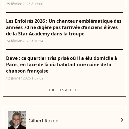
25 février 2026 à 17:00
Les Enfoirés 2026 : Un chanteur emblématique des
années 70 ne digère pas l’arrivée d’anciens élèves
de la Star Academy dans la troupe
24 février 2026 à 10:14
Dave : ce quartier très prisé où il a élu domicile à
Paris, en face de là où habitait une icône de la
chanson française
12 janvier 2026 à 07:02
TOUS LES ARTICLES
chevron_right
Gilbert Rozon