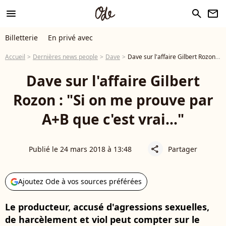
menu
search
newsletter
Billetterie
En privé avec
Accueil
Dernières news people
Dave
Dave sur l'affaire Gilbert Rozon : "Si on me prouve par A+B que c'est vrai..."
Dave sur l'affaire Gilbert
Rozon : "Si on me prouve par
A+B que c'est vrai..."
Publié le 24 mars 2018 à 13:48
Partager
share
Ajoutez Ode à vos sources préférées
Le producteur, accusé d'agressions sexuelles,
de harcèlement et viol peut compter sur le