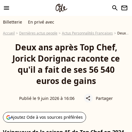
menu
search
newsletter
Billetterie
En privé avec
Accueil
Dernières actus people
Actus Personnalités Françaises
Deux ans après Top Chef, Jorick Dorignac raconte ce qu'il a fait de ses 56 540 euros de gains
Deux ans après Top Chef,
Jorick Dorignac raconte ce
qu'il a fait de ses 56 540
euros de gains
Publié le 9 juin 2026 à 16:06
Partager
share
Ajoutez Ode à vos sources préférées