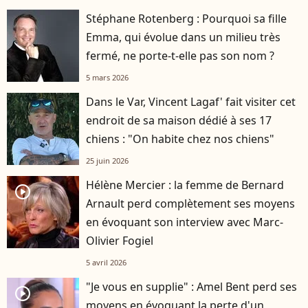
Stéphane Rotenberg : Pourquoi sa fille
Emma, qui évolue dans un milieu très
fermé, ne porte-t-elle pas son nom ?
5 mars 2026
Dans le Var, Vincent Lagaf' fait visiter cet
endroit de sa maison dédié à ses 17
chiens : "On habite chez nos chiens"
25 juin 2026
Hélène Mercier : la femme de Bernard
player2
Arnault perd complètement ses moyens
en évoquant son interview avec Marc-
Olivier Fogiel
5 avril 2026
"Je vous en supplie" : Amel Bent perd ses
player2
moyens en évoquant la perte d'un