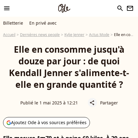
menu
search
newsletter
Billetterie
En privé avec
Accueil
Dernières news people
Kylie Jenner
Actus Mode
Elle en consomme jusqu'à douze par jour : de quoi Kendall Jenner s'alimente-t-elle en grande quantité ?
Elle en consomme jusqu'à
douze par jour : de quoi
Kendall Jenner s'alimente-t-
elle en grande quantité ?
Publié le 1 mai 2025 à 12:21
Partager
share
Ajoutez Ode à vos sources préférées