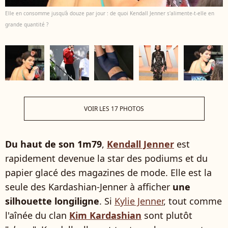
Elle en consomme jusqu'à douze par jour : de quoi Kendall Jenner s'alimente-t-elle en
grande quantité ?
VOIR LES 17 PHOTOS
Du haut de son 1m79
,
Kendall Jenner
est
rapidement devenue la star des podiums et du
papier glacé des magazines de mode. Elle est la
seule des Kardashian-Jenner à afficher
une
silhouette longiligne
. Si
Kylie Jenner
, tout comme
l'aînée du clan
Kim Kardashian
sont plutôt