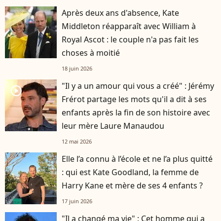
Après deux ans d'absence, Kate
Middleton réapparaît avec William à
Royal Ascot : le couple n'a pas fait les
choses à moitié
18 juin 2026
"Il y a un amour qui vous a créé" : Jérémy
player2
Frérot partage les mots qu'il a dit à ses
enfants après la fin de son histoire avec
leur mère Laure Manaudou
12 mai 2026
Elle l’a connu à l’école et ne l’a plus quitté
: qui est Kate Goodland, la femme de
Harry Kane et mère de ses 4 enfants ?
17 juin 2026
"Il a changé ma vie" : Cet homme qui a