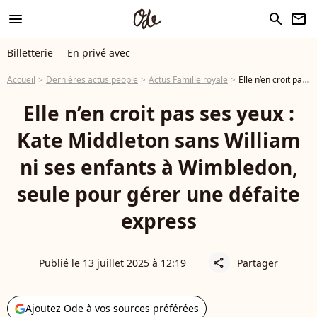
menu
search
newsletter
Billetterie
En privé avec
Accueil
Dernières actus people
Actus Famille royale
Elle n’en croit pas ses yeux : Kate Middleton sans William ni ses enfants à Wimbledon, seule pour gérer une défaite express
Elle n’en croit pas ses yeux :
Kate Middleton sans William
ni ses enfants à Wimbledon,
seule pour gérer une défaite
express
Publié le 13 juillet 2025 à 12:19
Partager
share
Ajoutez Ode à vos sources préférées