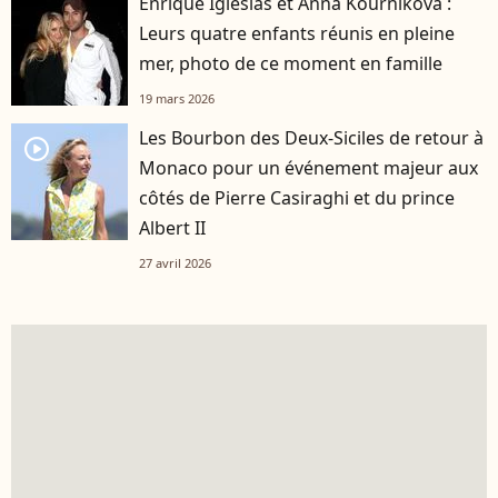
Enrique Iglesias et Anna Kournikova :
Leurs quatre enfants réunis en pleine
mer, photo de ce moment en famille
19 mars 2026
Les Bourbon des Deux-Siciles de retour à
player2
Monaco pour un événement majeur aux
côtés de Pierre Casiraghi et du prince
Albert II
27 avril 2026