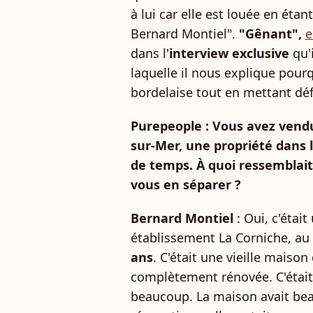
à lui car elle est louée en ét
Bernard Montiel".
"Gênant",
e
dans l'
interview exclusive
qu'i
laquelle il nous explique pourqu
bordelaise tout en mettant dé
Purepeople : Vous avez vendu 
sur-Mer, une propriété dans
de temps. À quoi ressemblait-
vous en séparer ?
Bernard Montiel
: Oui, c'étai
établissement La Corniche, au
ans
. C'était une vieille maison
complètement rénovée. C'était 
beaucoup. La maison avait be