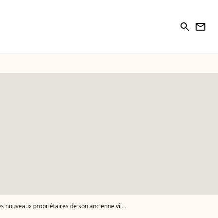
search
newsletter
propriétaires de son ancienne villa face à l'océan