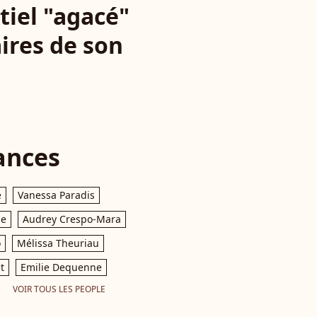
iel "agacé"
ires de son
ances
e
Vanessa Paradis
le
Audrey Crespo-Mara
o
Mélissa Theuriau
t
Emilie Dequenne
VOIR TOUS LES PEOPLE