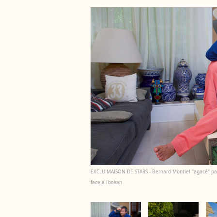
EXCLU MAISON DE STARS - Bernard Montiel "agacé" par 
face à l'océan