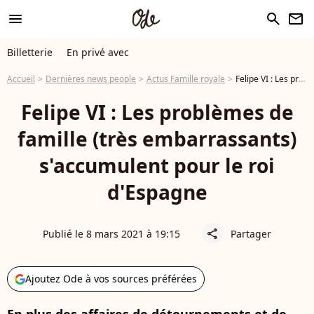
menu
search
newsletter
Billetterie
En privé avec
Accueil
Dernières news people
Actus Famille royale
Felipe VI : Les problèmes de famille (très embarrassants) s'accumulent pour le roi d'Espagne
Felipe VI : Les problèmes de
famille (très embarrassants)
s'accumulent pour le roi
d'Espagne
Publié le 8 mars 2021 à 19:15
Partager
share
Ajoutez Ode à vos sources préférées