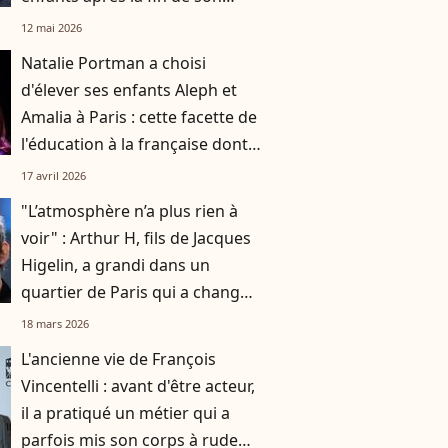
histoire avec leur mère Laure
12 mai 2026
Manaudou
Natalie Portman a choisi
d'élever ses enfants Aleph et
Amalia à Paris : cette facette de
l'éducation à la française dont
elle est fan
17 avril 2026
"L’atmosphère n’a plus rien à
voir" : Arthur H, fils de Jacques
Higelin, a grandi dans un
quartier de Paris qui a changé
du tout au tout
18 mars 2026
L'ancienne vie de François
Vincentelli : avant d'être acteur,
il a pratiqué un métier qui a
parfois mis son corps à rude