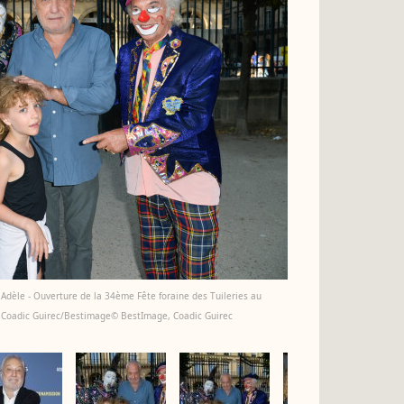
t Adèle - Ouverture de la 34ème Fête foraine des Tuileries au
. © Coadic Guirec/Bestimage© BestImage, Coadic Guirec