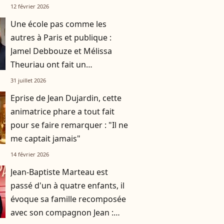
manière dont elle gère"
12 février 2026
Une école pas comme les
autres à Paris et publique :
Jamel Debbouze et Mélissa
Theuriau ont fait un
compromis pour leurs enfants
31 juillet 2026
Léon et Lila
Eprise de Jean Dujardin, cette
animatrice phare a tout fait
pour se faire remarquer : "Il ne
me captait jamais"
14 février 2026
Jean-Baptiste Marteau est
passé d'un à quatre enfants, il
évoque sa famille recomposée
avec son compagnon Jean :