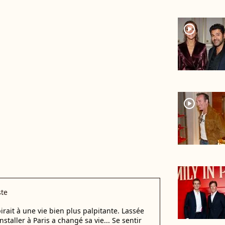
player2
player2
ste
rait à une vie bien plus palpitante. Lassée
staller à Paris a changé sa vie... Se sentir