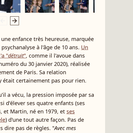
rrow_left
arrow_right
 une enfance très heureuse, marquée
 psychanalyse à l'âge de 10 ans.
Un
'a "
détruit
"
, comme il l'avoue dans
numéro du 30 janvier 2020), réalisée
ement de Paris. Sa relation
était certainement pas pour rien.
'il a vécu, la pression imposée par sa
i d'élever ses quatre enfants (ses
, et Martin, né en 1979, et
ses
èle
) d'une tout autre façon. Pas de
 dire pas de règles. "
Avec mes