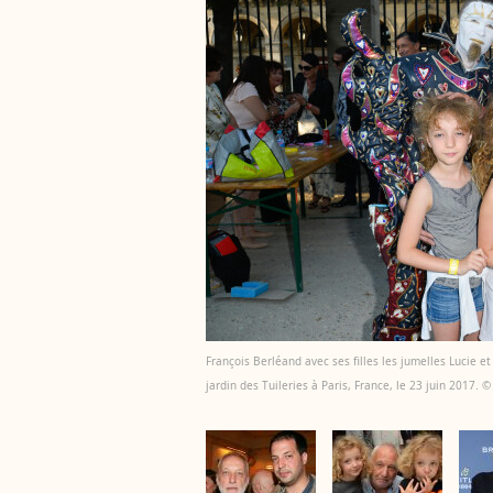
François Berléand avec ses filles les jumelles Lucie e
jardin des Tuileries à Paris, France, le 23 juin 2017