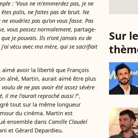
simple : 'Vous ne m'emmerdez pas, je ne
êtes polis, ne faites pas de bruit. Ne
s ne voudriez pas qu'on vous fasse. Pas
asse, vous passez normalement
, partage-
Sur 
 que je pouvais. Ils n'ont jamais eu de
thèm
j'ai vécu avec ma mère, qui se sacrifiait
 aimé avoir la liberté que François
on aîné, Martin, aurait aimé être plus
s voulu de ne pas avoir été assez sévère
té, il me l'aurait reproché aussi !
",
malgré tout sur la même longueur
'amour du cinéma. Martin est
player2
 joué ensemble dans
Camille Claudel
jani et Gérard Depardieu.