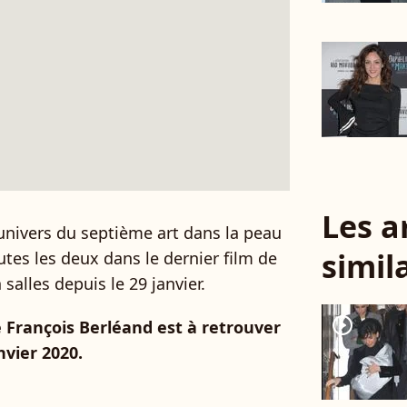
Les a
l'univers du septième art dans la peau
simil
utes les deux dans le dernier film de
n salles depuis le 29 janvier.
player2
de François Berléand est à retrouver
nvier 2020.