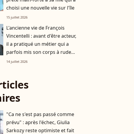
choisi une nouvelle vie sur l'île
15 juillet 2026
L'ancienne vie de François
Vincentelli : avant d'être acteur,
il a pratiqué un métier qui a
parfois mis son corps à rude
épreuve, la preuve en images
14 juillet 2026
rticles
aires
"Ca ne s'est pas passé comme
prévu" : après l'échec, Giulia
Sarkozy reste optimiste et fait