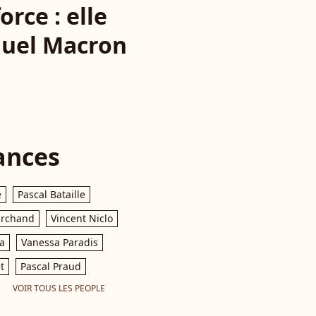
rce : elle
nuel Macron
ances
e
Pascal Bataille
archand
Vincent Niclo
a
Vanessa Paradis
t
Pascal Praud
VOIR TOUS LES PEOPLE