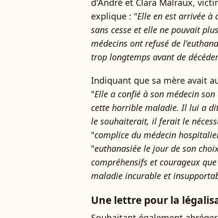
d'André et Clara Malraux, vict
explique : "
Elle en est arrivée à 
sans cesse et elle ne pouvait plus
médecins ont refusé de l'euthanas
trop longtemps avant de décéder
Indiquant que sa mère avait aus
"
Elle a confié à son médecin son 
cette horrible maladie. Il lui a d
le souhaiterait, il ferait le nécess
"
complice du médecin hospitalie
"
euthanasiée le jour de son choi
compréhensifs et courageux que 
maladie incurable et insupporta
Une lettre pour la légalis
Souhaitant également abréger