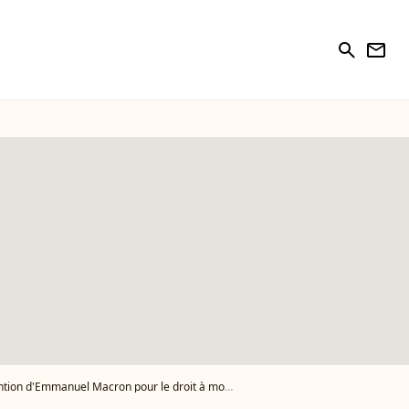
search
newsletter
ntion d'Emmanuel Macron pour le droit à mourir