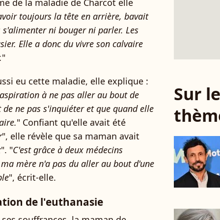
ime de la maladie de Charcot elle
avoir toujours la tête en arrière, bavait
 s'alimenter ni bouger ni parler. Les
ier. Elle a donc du vivre son calvaire
.
"
si eu cette maladie, elle explique :
Sur 
aspiration à ne pas aller au bout de
it de ne pas s'inquiéter et que quand elle
thèm
aire.
" Confiant qu'elle avait été
r
", elle révèle que sa maman avait
x
". "
C'est grâce à deux médecins
ma mère n'a pas du aller au bout d'une
ble
", écrit-elle.
ation de l'euthanasie
 ses souffrances, la maman de