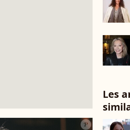
Les a
simil