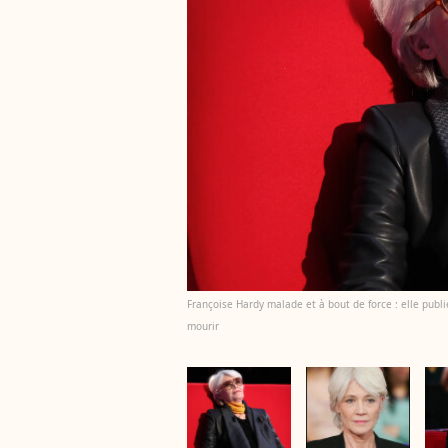
Françoise Hardy malade et à bout de force : elle publi
mourir