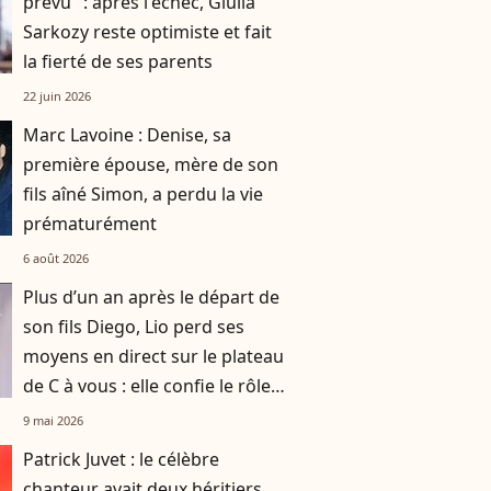
prévu" : après l'échec, Giulia
Sarkozy reste optimiste et fait
la fierté de ses parents
22 juin 2026
Marc Lavoine : Denise, sa
première épouse, mère de son
fils aîné Simon, a perdu la vie
prématurément
6 août 2026
Plus d’un an après le départ de
son fils Diego, Lio perd ses
moyens en direct sur le plateau
de C à vous : elle confie le rôle
précieux qu’il a eu sur son
9 mai 2026
nouvel album
Patrick Juvet : le célèbre
chanteur avait deux héritiers,