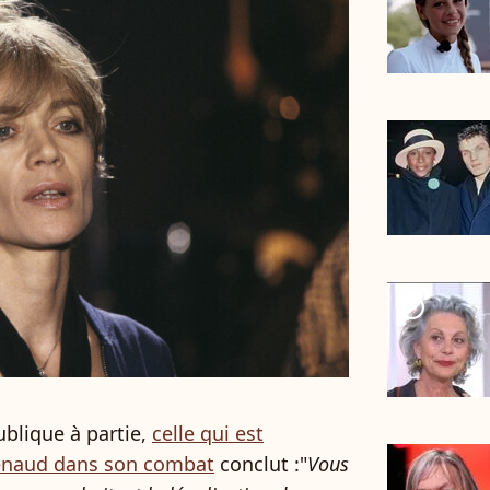
player2
ublique à partie,
celle qui est
Renaud dans son combat
conclut :"
Vous