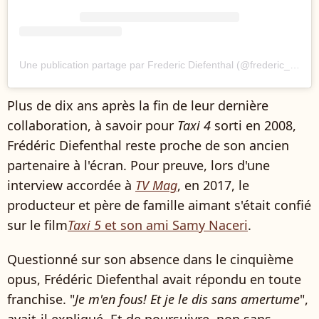
Une publication partage par Frederic Diefenthal (@frederic_diefenthal)
Plus de dix ans après la fin de leur dernière
collaboration, à savoir pour
Taxi 4
sorti en 2008,
Frédéric Diefenthal reste proche de son ancien
partenaire à l'écran. Pour preuve, lors d'une
interview accordée à
TV Mag
, en 2017, le
producteur et père de famille aimant s'était confié
sur le film
Taxi 5
et son ami Samy Naceri
.
Questionné sur son absence dans le cinquième
opus, Frédéric Diefenthal avait répondu en toute
franchise. "
Je m'en fous! Et je le dis sans amertume
",
avait-il expliqué. Et de poursuivre, non sans