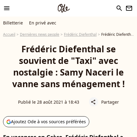
menu
search
newsletter
Billetterie
En privé avec
Accueil
Dernières news people
Frédéric Diefenthal
Frédéric Diefenthal se souvient de "Taxi" avec nostalgie : Samy Naceri le vanne sans ménagement !
Frédéric Diefenthal se
souvient de "Taxi" avec
nostalgie : Samy Naceri le
vanne sans ménagement !
Publié le 28 août 2021 à 18:43
Partager
share
Ajoutez Ode à vos sources préférées