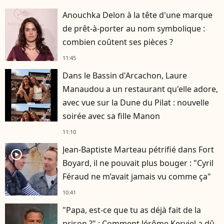
Anouchka Delon à la tête d'une marque
de prêt-à-porter au nom symbolique :
combien coûtent ses pièces ?
11:45
Dans le Bassin d'Arcachon, Laure
Manaudou a un restaurant qu'elle adore,
avec vue sur la Dune du Pilat : nouvelle
soirée avec sa fille Manon
11:10
Jean-Baptiste Marteau pétrifié dans Fort
player2
Boyard, il ne pouvait plus bouger : "Cyril
Féraud ne m’avait jamais vu comme ça"
10:41
"Papa, est-ce que tu as déjà fait de la
prison ?" : Comment Jérôme Kerviel a dû