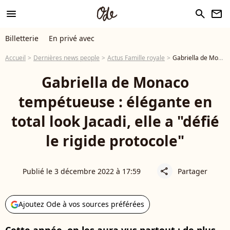
menu
search
newsletter
Billetterie
En privé avec
Accueil
Dernières news people
Actus Famille royale
Gabriella de Monaco tempétueuse : élégante en total look Jacadi, elle a "défié le rigide protocole"
Gabriella de Monaco
tempétueuse : élégante en
total look Jacadi, elle a "défié
le rigide protocole"
Publié le 3 décembre 2022 à 17:59
Partager
share
Ajoutez Ode à vos sources préférées