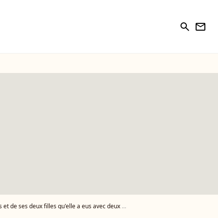
search
newsletter
deux filles qu'elle a eus avec deux grands aventuriers