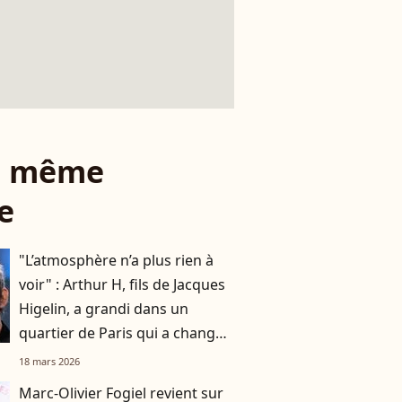
le même
e
"L’atmosphère n’a plus rien à
voir" : Arthur H, fils de Jacques
Higelin, a grandi dans un
quartier de Paris qui a changé
du tout au tout
18 mars 2026
Marc-Olivier Fogiel revient sur