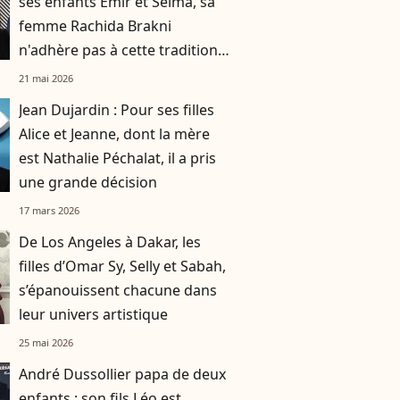
ses enfants Emir et Selma, sa
femme Rachida Brakni
n'adhère pas à cette tradition
familiale, "je tente de lui faire
21 mai 2026
changer d'avis"
Jean Dujardin : Pour ses filles
Alice et Jeanne, dont la mère
est Nathalie Péchalat, il a pris
une grande décision
17 mars 2026
De Los Angeles à Dakar, les
filles d’Omar Sy, Selly et Sabah,
s’épanouissent chacune dans
leur univers artistique
25 mai 2026
André Dussollier papa de deux
enfants : son fils Léo est