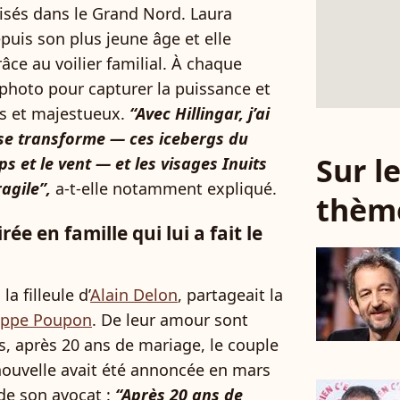
lisés dans le Grand Nord. Laura
uis son plus jeune âge et elle
ce au voilier familial. À chaque
 photo pour capturer la puissance et
res et majestueux.
“Avec Hillingar, j’ai
 se transforme — ces icebergs du
Sur 
s et le vent — et les visages Inuits
agile”,
a-t-elle notamment expliqué.
thèm
ée en famille qui lui a fait le
a filleule d’
Alain Delon
, partageait la
lippe Poupon
. De leur amour sont
s, après 20 ans de mariage, le couple
 nouvelle avait été annoncée en mars
e son avocat :
“Après 20 ans de