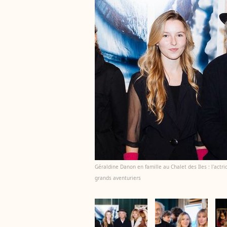
Géraldine Danon en famille au Chalet des Iles : l'actri
grands aventuriers