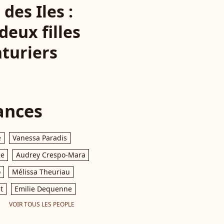
des Iles :
deux filles
nturiers
ances
e
Vanessa Paradis
le
Audrey Crespo-Mara
o
Mélissa Theuriau
t
Emilie Dequenne
VOIR TOUS LES PEOPLE