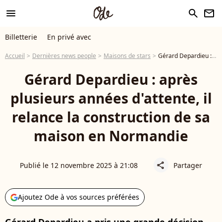
menu
search
newsletter
Billetterie
En privé avec
Accueil
Dernières news people
Maisons de stars
Gérard Depardieu : après plusieurs années d'attente, il relance la construction de sa maison en Normandie
Gérard Depardieu : après
plusieurs années d'attente, il
relance la construction de sa
maison en Normandie
Publié le 12 novembre 2025 à 21:08
Partager
share
Ajoutez Ode à vos sources préférées