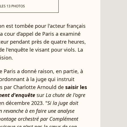
 LES 13 PHOTOS
on est tombée pour l'acteur français
La cour d’appel de Paris a examiné
teur pendant près de quatre heures,
e l'enquête le visant pour viols. La
cision.
de Paris a donné raison, en partie, à
ordonnant à la juge qui instruit
és par Charlotte Arnould de
saisir les
ent d'enquête
sur
La chute de l'ogre
 en décembre 2023. "
Si la juge doit
 en revanche à en faire une analyse
 montage orchestré par Complément
 puisque ce n’est pas le cœur de son