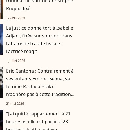
tribunal : le sort de Christophe
Ruggia fixé
17 avril 2026
La justice donne tort à Isabelle
Adjani, fixée sur son sort dans
l'affaire de fraude fiscale :
l'actrice réagit
1 juillet 2026
Eric Cantona : Contrairement à
ses enfants Emir et Selma, sa
femme Rachida Brakni
n'adhère pas à cette tradition
familiale, "je tente de lui faire
21 mai 2026
changer d'avis"
"J'ai quitté l'appartement à 21
heures et elle est partie à 23
heures" : Nathalie Baye