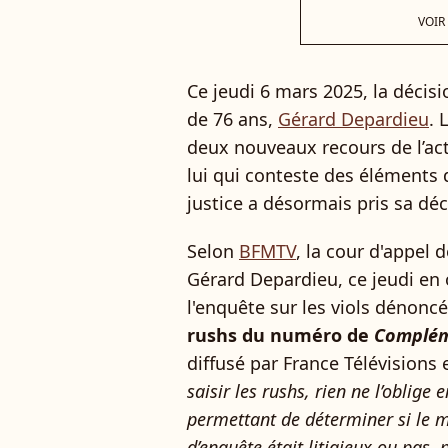
VOIR
Ce jeudi 6 mars 2025, la décisi
de 76 ans,
Gérard Depardieu
. 
deux nouveaux recours de l’ac
lui qui conteste des éléments d
justice a désormais pris sa dé
Selon
BFMTV
, la cour d'appel 
Gérard Depardieu, ce jeudi en 
l'enquête sur les viols dénonc
rushs du numéro de
Complém
diffusé par France Télévisions
saisir les rushs, rien ne l’oblige
permettant de déterminer si le
d’enquête était litigieux ou pas,