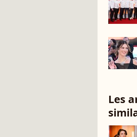
Les a
simil