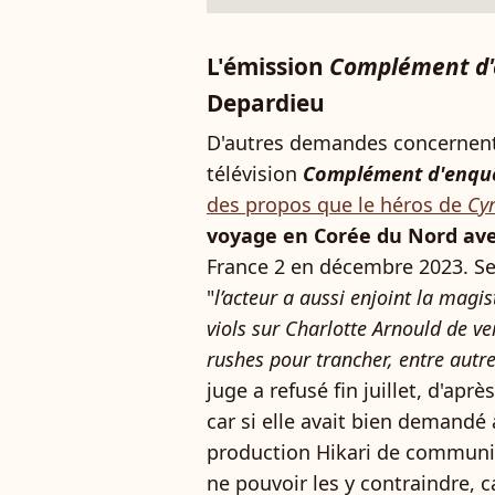
L'émission
Complément d
Depardieu
D'autres demandes concernent
télévision
Complément d'enqu
des propos que le héros de
Cy
voyage en Corée du Nord av
France 2 en décembre 2023. Se
"
l’acteur a aussi enjoint la magi
viols sur Charlotte Arnould de ve
rushes pour trancher, entre autre
juge a refusé fin juillet, d'apr
car si elle avait bien demandé 
production Hikari de communiqu
ne pouvoir les y contraindre, 