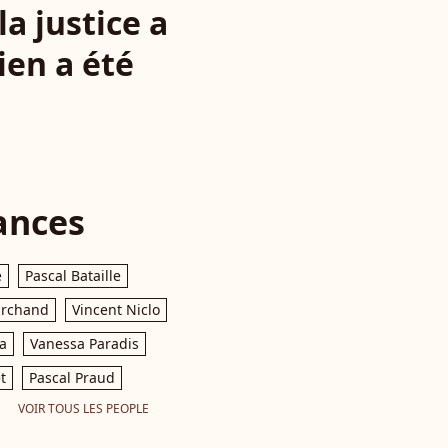
a justice a
ien a été
ances
e
Pascal Bataille
archand
Vincent Niclo
a
Vanessa Paradis
t
Pascal Praud
VOIR TOUS LES PEOPLE