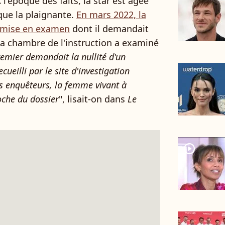
 l'époque des faits, la star est âgée
 que la plaignante.
En mars 2022, la
a mise en examen
dont il demandait
 la chambre de l'instruction a examiné
remier demandait la nullité d'un
recueilli par le site d'investigation
s enquêteurs, la femme vivant à
oche du dossier
", lisait-on dans
Le
player2