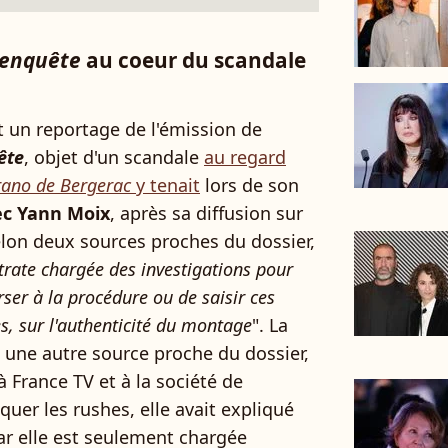
'enquête
au coeur du scandale
 un reportage de l'émission de
ête
, objet d'un scandale
au regard
rano de Bergerac
y tenait
lors de son
ec Yann Moix
, après sa diffusion sur
lon deux sources proches du dossier,
strate chargée des investigations pour
rser à la procédure ou de saisir ces
s, sur l'authenticité du montage
". La
ès une autre source proche du dossier,
à France TV et à la société de
er les rushes, elle avait expliqué
car elle est seulement chargée