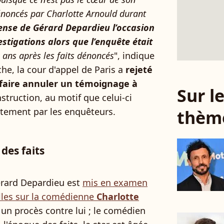
dénoncés par Charlotte Arnould durant
éfense de Gérard Depardieu l’occasion
stigations alors que l’enquête était
x ans après les faits dénoncés
", indique
che, la cour d'appel de Paris a
rejeté
faire annuler un témoignage à
Sur 
struction, au motif que celui-ci
ectement par les enquêteurs.
thèm
 des faits
érard Depardieu est
mis en examen
elles sur la comédienne
Charlotte
 un procès contre lui ; le comédien