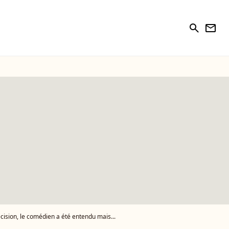
search
newsletter
cision, le comédien a été entendu mais...