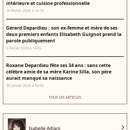
intérieure et cuisine professionnelle
18 février 2026 à 16:18
Gérard Depardieu : son ex-femme et mère de ses
deux premiers enfants Elisabeth Guignot prend la
parole publiquement
5 février 2026 à 14:02
Roxane Depardieu fête ses 34 ans : sans cette
célèbre amie de sa mère Karine Silla, son père
aurait manqué sa naissance
28 janvier 2026 à 06:02
TOUS LES ARTICLES
chevron_right
Isabelle Adjani