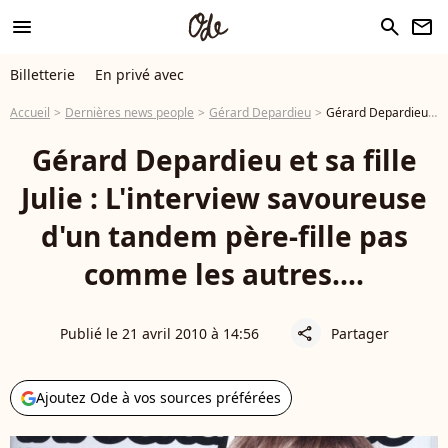
menu
search
newsletter
Billetterie
En privé avec
Accueil
Dernières news people
Gérard Depardieu
Gérard Depardieu et sa fille Julie : L'interview savoureuse d'un tandem père-fille pas comme les autres....
Gérard Depardieu et sa fille
Julie : L'interview savoureuse
d'un tandem père-fille pas
comme les autres....
Publié le 21 avril 2010 à 14:56
Partager
share
Ajoutez Ode à vos sources préférées