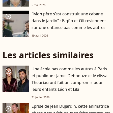
5 mai 2026
"Mon père s’est construit une cabane
player2
dans le jardin" : Bigflo et Oli reviennent
sur une enfance pas comme les autres
19 avril 2026
Les articles similaires
Une école pas comme les autres à Paris
player2
et publique : Jamel Debbouze et Mélissa
Theuriau ont fait un compromis pour
leurs enfants Léon et Lila
31 juillet 2026
Eprise de Jean Dujardin, cette animatrice
player2
phare a tout fait pour se faire remarquer