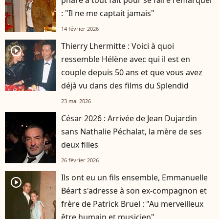
: "Il ne me captait jamais"
14 février 2026
Thierry Lhermitte : Voici à quoi
player2
ressemble Hélène avec qui il est en
couple depuis 50 ans et que vous avez
déjà vu dans des films du Splendid
23 mai 2026
César 2026 : Arrivée de Jean Dujardin
sans Nathalie Péchalat, la mère de ses
deux filles
26 février 2026
Ils ont eu un fils ensemble, Emmanuelle
player2
Béart s'adresse à son ex-compagnon et
frère de Patrick Bruel : "Au merveilleux
être humain et musicien"