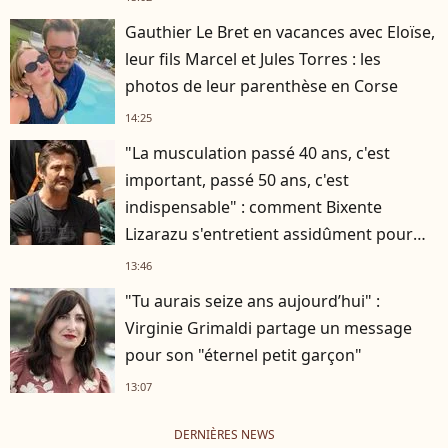
Gauthier Le Bret en vacances avec Eloïse,
leur fils Marcel et Jules Torres : les
photos de leur parenthèse en Corse
14:25
"La musculation passé 40 ans, c'est
important, passé 50 ans, c'est
indispensable" : comment Bixente
Lizarazu s'entretient assidûment pour
rester musclé à 56 ans ?
13:46
"Tu aurais seize ans aujourd’hui" :
Virginie Grimaldi partage un message
pour son "éternel petit garçon"
13:07
DERNIÈRES NEWS