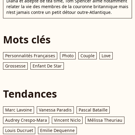
Diana et adepte de tea time, Tom Spencer aime notamment
relater la vie des membres de la couronne britannique mais
n’est jamais contre un petit détour outre-Atlantique.
Mots clés
Personnalités Françaises
Photo
Couple
Love
Grossesse
Enfant De Star
Tendances
Marc Lavoine
Vanessa Paradis
Pascal Bataille
Audrey Crespo-Mara
Vincent Niclo
Mélissa Theuriau
Louis Ducruet
Emilie Dequenne