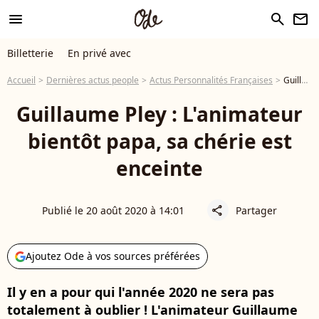
menu
search
newsletter
Billetterie
En privé avec
Accueil
Dernières actus people
Actus Personnalités Françaises
Guillaume Pley : L'animateur bientôt papa, sa chérie est enceinte
Guillaume Pley : L'animateur
bientôt papa, sa chérie est
enceinte
Publié le 20 août 2020 à 14:01
Partager
share
Ajoutez Ode à vos sources préférées
Il y en a pour qui l'année 2020 ne sera pas
totalement à oublier ! L'animateur Guillaume