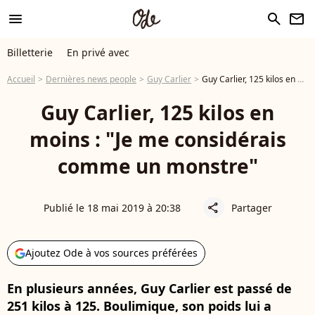
menu
search
newsletter
Billetterie
En privé avec
Accueil
Dernières news people
Guy Carlier
Guy Carlier, 125 kilos en moins : "Je me considérais comme un monstre"
Guy Carlier, 125 kilos en
moins : "Je me considérais
comme un monstre"
Publié le 18 mai 2019 à 20:38
Partager
share
Ajoutez Ode à vos sources préférées
En plusieurs années, Guy Carlier est passé de
251 kilos à 125. Boulimique, son poids lui a