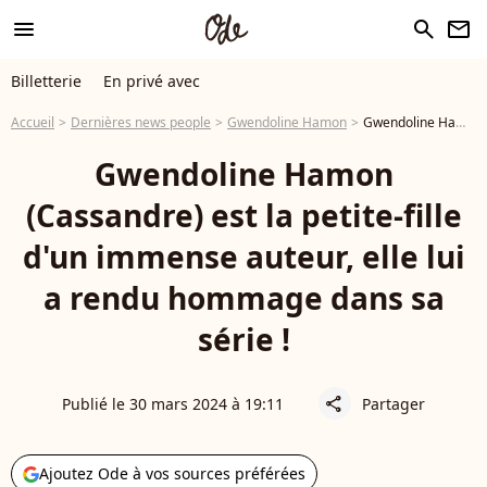
menu
search
newsletter
Billetterie
En privé avec
Accueil
Dernières news people
Gwendoline Hamon
Gwendoline Hamon (Cassandre) est la petite-fille d'un immense auteur, elle lui a rendu hommage dans sa série !
Gwendoline Hamon
(Cassandre) est la petite-fille
d'un immense auteur, elle lui
a rendu hommage dans sa
série !
Publié le 30 mars 2024 à 19:11
Partager
share
Ajoutez Ode à vos sources préférées