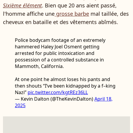
Sixième élément
. Bien que 20 ans aient passé,
l'homme affiche une
grosse barbe
mal taillée, des
cheveux en bataille et des vêtements abîmés.
Police bodycam footage of an extremely
hammered Haley Joel Osment getting
arrested for public intoxication and
possession of a controlled substance in
Mammoth, California.
At one point he almost loses his pants and
then shouts “I’ve been kidnapped by a f–king
Nazi”
pic.twitter.com/kgtREz36LL
— Kevin Dalton (@TheKevinDalton)
April 18,
2025