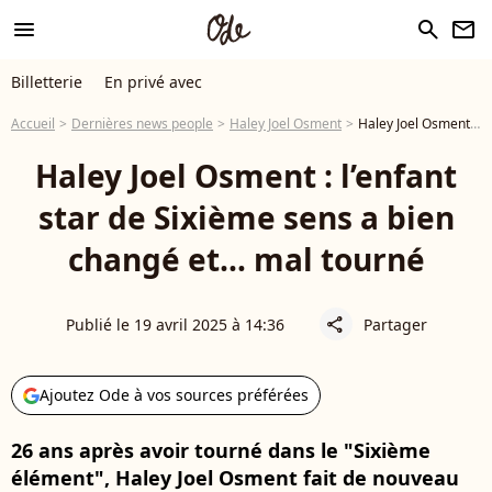
menu
search
newsletter
Billetterie
En privé avec
Accueil
Dernières news people
Haley Joel Osment
Haley Joel Osment : l’enfant star de Sixième sens a bien changé et… mal tourné
Haley Joel Osment : l’enfant
star de Sixième sens a bien
changé et… mal tourné
Publié le 19 avril 2025 à 14:36
Partager
share
Ajoutez Ode à vos sources préférées
26 ans après avoir tourné dans le "Sixième
élément", Haley Joel Osment fait de nouveau