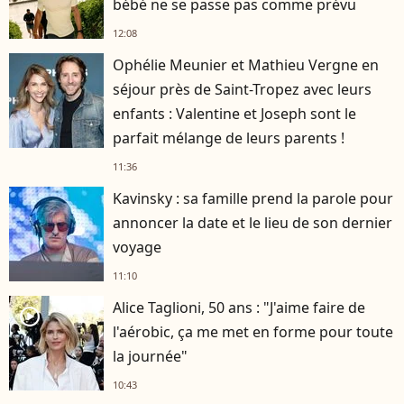
bébé ne se passe pas comme prévu
12:08
Ophélie Meunier et Mathieu Vergne en
séjour près de Saint-Tropez avec leurs
enfants : Valentine et Joseph sont le
parfait mélange de leurs parents !
11:36
Kavinsky : sa famille prend la parole pour
annoncer la date et le lieu de son dernier
voyage
11:10
Alice Taglioni, 50 ans : "J'aime faire de
player2
l'aérobic, ça me met en forme pour toute
la journée"
10:43