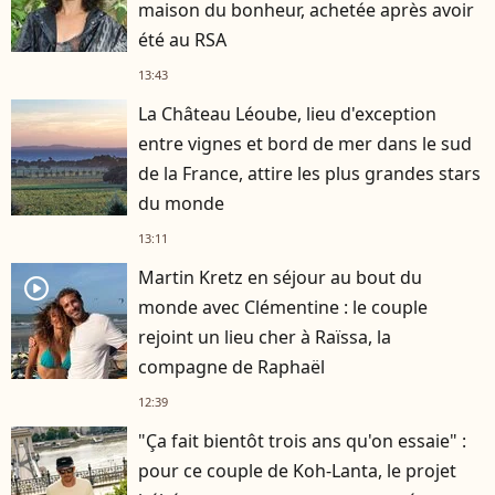
maison du bonheur, achetée après avoir
été au RSA
13:43
La Château Léoube, lieu d'exception
entre vignes et bord de mer dans le sud
de la France, attire les plus grandes stars
du monde
13:11
Martin Kretz en séjour au bout du
player2
monde avec Clémentine : le couple
rejoint un lieu cher à Raïssa, la
compagne de Raphaël
12:39
"Ça fait bientôt trois ans qu'on essaie" :
pour ce couple de Koh-Lanta, le projet