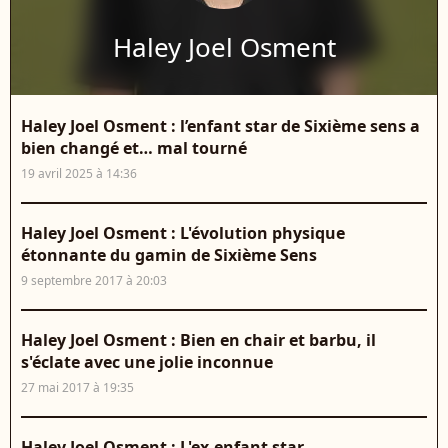
Haley Joel Osment
Haley Joel Osment : l’enfant star de Sixième sens a
bien changé et… mal tourné
19 avril 2025 à 14:36
Haley Joel Osment : L'évolution physique
étonnante du gamin de Sixième Sens
9 septembre 2017 à 20:03
Haley Joel Osment : Bien en chair et barbu, il
s'éclate avec une jolie inconnue
27 mai 2017 à 19:35
Haley Joel Osment : L'ex-enfant star