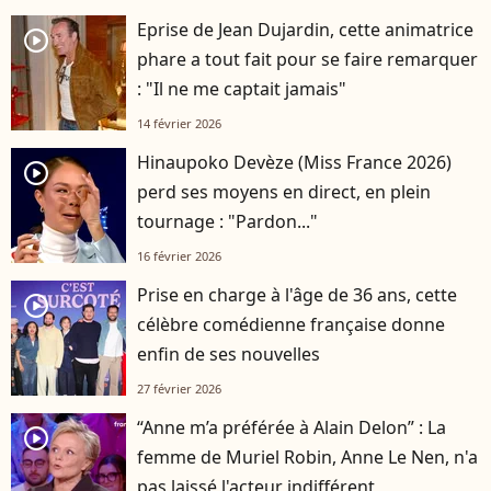
Eprise de Jean Dujardin, cette animatrice
player2
phare a tout fait pour se faire remarquer
: "Il ne me captait jamais"
14 février 2026
Hinaupoko Devèze (Miss France 2026)
player2
perd ses moyens en direct, en plein
tournage : "Pardon..."
16 février 2026
Prise en charge à l'âge de 36 ans, cette
player2
célèbre comédienne française donne
enfin de ses nouvelles
27 février 2026
“Anne m’a préférée à Alain Delon” : La
player2
femme de Muriel Robin, Anne Le Nen, n'a
pas laissé l'acteur indifférent