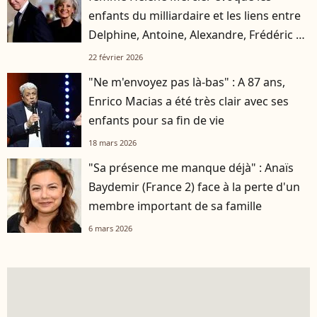
enfants du milliardaire et les liens entre
Delphine, Antoine, Alexandre, Frédéric et
Jean
22 février 2026
"Ne m'envoyez pas là-bas" : A 87 ans,
Enrico Macias a été très clair avec ses
enfants pour sa fin de vie
18 mars 2026
"Sa présence me manque déjà" : Anaïs
Baydemir (France 2) face à la perte d'un
membre important de sa famille
6 mars 2026