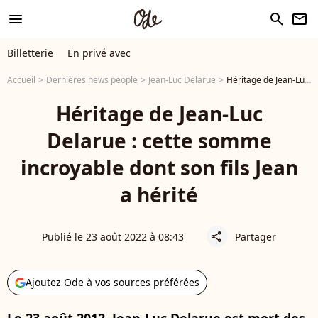
menu
search
newsletter
Billetterie
En privé avec
Accueil
Dernières news people
Jean-Luc Delarue
Héritage de Jean-Luc Delarue : cette somme incroyable dont son fils Jean a hérité
Héritage de Jean-Luc
Delarue : cette somme
incroyable dont son fils Jean
a hérité
Publié le 23 août 2022 à 08:43
Partager
share
Ajoutez Ode à vos sources préférées