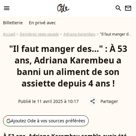
menu
search
newsletter
Billetterie
En privé avec
Accueil
Dernières news people
Adriana Karembeu
"Il faut manger des..." : À 53 ans, Adriana Karembeu a banni un aliment de son assiette depuis 4 ans !
"Il faut manger des..." : À 53
ans, Adriana Karembeu a
banni un aliment de son
assiette depuis 4 ans !
Publié le 11 avril 2025 à 10:17
Partager
share
Ajoutez Ode à vos sources préférées