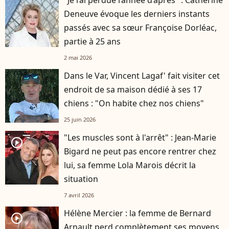
Deneuve évoque les derniers instants
passés avec sa sœur Françoise Dorléac,
partie à 25 ans
2 mai 2026
Dans le Var, Vincent Lagaf' fait visiter cet
endroit de sa maison dédié à ses 17
chiens : "On habite chez nos chiens"
25 juin 2026
"Les muscles sont à l'arrêt" : Jean-Marie
player2
Bigard ne peut pas encore rentrer chez
lui, sa femme Lola Marois décrit la
situation
7 avril 2026
Hélène Mercier : la femme de Bernard
player2
Arnault perd complètement ses moyens