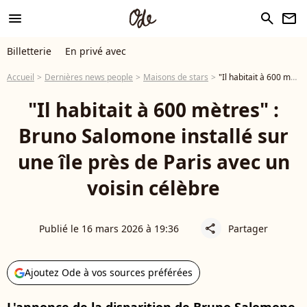
menu
search
newsletter
Billetterie
En privé avec
Accueil
Dernières news people
Maisons de stars
"Il habitait à 600 mètres" : Bruno Salomone installé sur une île près de Paris avec un voisin célèbre
"Il habitait à 600 mètres" :
Bruno Salomone installé sur
une île près de Paris avec un
voisin célèbre
Publié le 16 mars 2026 à 19:36
Partager
share
Ajoutez Ode à vos sources préférées