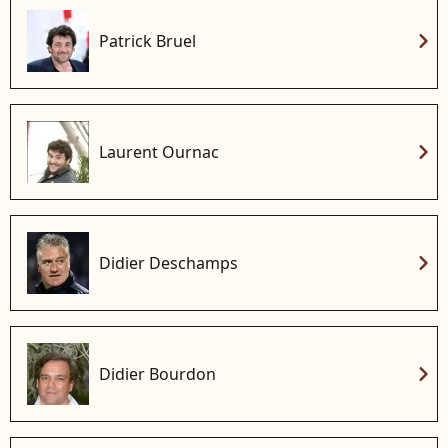
chevron_right
Patrick Bruel
chevron_right
Laurent Ournac
chevron_right
Didier Deschamps
chevron_right
Didier Bourdon