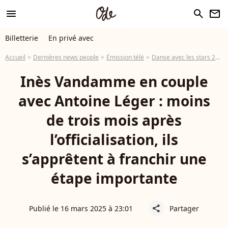
menu
search
newsletter
Billetterie
En privé avec
Accueil
Dernières news people
Émission télé
Danse avec les stars 2026
Inès Vandamme en couple
avec Antoine Léger : moins
de trois mois après
l’officialisation, ils
s’apprêtent à franchir une
étape importante
Publié le 16 mars 2025 à 23:01
Partager
share