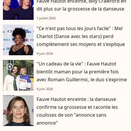
Fauve Hautot enceinte, Billy Crawford en
dit plus sur la grossesse de la danseuse
1 juillet 2026
"Ce n'est pas tous les jours facile" : Mel
player2
Charlot (Danse avec les stars) perd
complètement ses moyens et s'explique
9 juin 2026
"Un cadeau de la vie" : Fauve Hautot
player2
bientôt maman pour la première fois
avec Romain Guillermic, le duo s'exprime
4 juin 2026
Fauve Hautot enceinte : la danseuse
confirme sa grossesse et raconte les
coulisses de son "annonce sans
annonce"