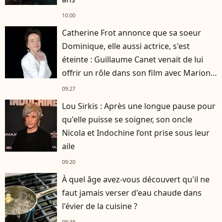
10:00
Catherine Frot annonce que sa soeur
Dominique, elle aussi actrice, s'est
éteinte : Guillaume Canet venait de lui
offrir un rôle dans son film avec Marion
Cotillard
09:27
Lou Sirkis : Après une longue pause pour
qu'elle puisse se soigner, son oncle
Nicola et Indochine l’ont prise sous leur
aile
09:20
À quel âge avez-vous découvert qu'il ne
faut jamais verser d'eau chaude dans
l'évier de la cuisine ?
08:38