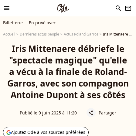
menu
search
newsletter
Billetterie
En privé avec
Accueil
Dernières actus people
Actus Roland Garros
Iris Mittenaere débriefe le "spectacle magique" qu'elle a vécu à la finale de Roland-Garros, avec son compagnon Antoine Dupont à ses côtés
Iris Mittenaere débriefe le
"spectacle magique" qu'elle
a vécu à la finale de Roland-
Garros, avec son compagnon
Antoine Dupont à ses côtés
Publié le 9 juin 2025 à 11:20
Partager
share
Ajoutez Ode à vos sources préférées