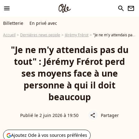
menu
search
newsletter
Billetterie
En privé avec
Accueil
Dernières news people
Jérémy Frérot
"Je ne m'y attendais pas du tout" : Jérémy Frérot perd ses moyens face à une personne à qui il doit beaucoup
"Je ne m'y attendais pas du
tout" : Jérémy Frérot perd
ses moyens face à une
personne à qui il doit
beaucoup
Publié le 2 juin 2026 à 19:50
Partager
share
Ajoutez Ode à vos sources préférées