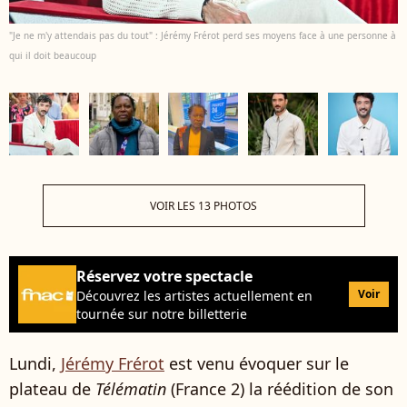
"Je ne m'y attendais pas du tout" : Jérémy Frérot perd ses moyens face à une personne à
qui il doit beaucoup
VOIR LES 13 PHOTOS
Réservez votre spectacle
Voir
Découvrez les artistes actuellement en
tournée sur notre billetterie
Lundi,
Jérémy Frérot
est venu évoquer sur le
plateau de
Télématin
(France 2) la réédition de son