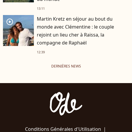
13:11
Martin Kretz en séjour au bout du
player2
monde avec Clémentine : le couple
rejoint un lieu cher à Raïssa, la
compagne de Raphaël
12:39
DERNIÈRES NEWS
Conditions Générales d'Utilisation
|