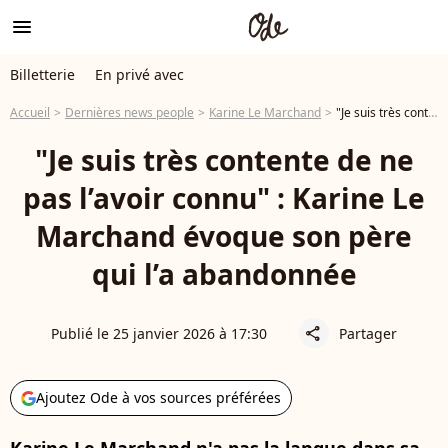
menu
Billetterie
En privé avec
Accueil
Dernières news people
Karine Le Marchand
"Je suis très contente de ne pas l’avoir connu" : Karine Le Marchand évoque son père qui l’a abandonnée
"Je suis très contente de ne
pas l’avoir connu" : Karine Le
Marchand évoque son père
qui l’a abandonnée
Publié le 25 janvier 2026 à 17:30
Partager
share
Ajoutez Ode à vos sources préférées