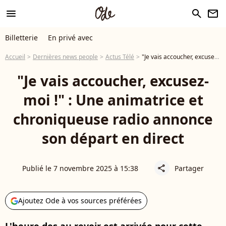
menu
search
newsletter
Billetterie
En privé avec
Accueil
Dernières news people
Actus Télé
"Je vais accoucher, excusez-moi !" : Une animatrice et chroniqueuse radio annonce son départ en direct
"Je vais accoucher, excusez-
moi !" : Une animatrice et
chroniqueuse radio annonce
son départ en direct
Publié le 7 novembre 2025 à 15:38
Partager
share
Ajoutez Ode à vos sources préférées