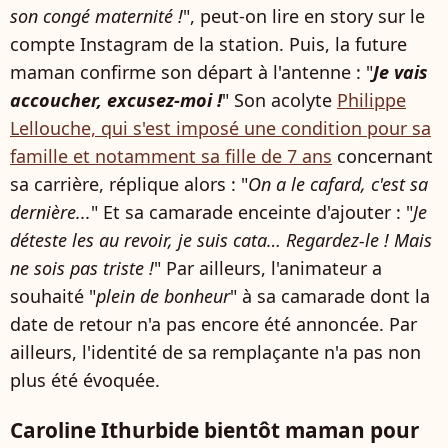
son congé maternité !
", peut-on lire en story sur le
compte Instagram de la station. Puis, la future
maman confirme son départ à l'antenne : "
Je vais
accoucher, excusez-moi !
" Son acolyte
Philippe
Lellouche, qui s'est imposé une condition pour sa
famille et notamment sa fille de 7 ans
concernant
sa carrière, réplique alors : "
On a le cafard, c'est sa
dernière...
" Et sa camarade enceinte d'ajouter : "
Je
déteste les au revoir, je suis cata… Regardez-le ! Mais
ne sois pas triste !
" Par ailleurs, l'animateur a
souhaité "
plein de bonheur
" à sa camarade dont la
date de retour n'a pas encore été annoncée. Par
ailleurs, l'identité de sa remplaçante n'a pas non
plus été évoquée.
Caroline Ithurbide bientôt maman pour