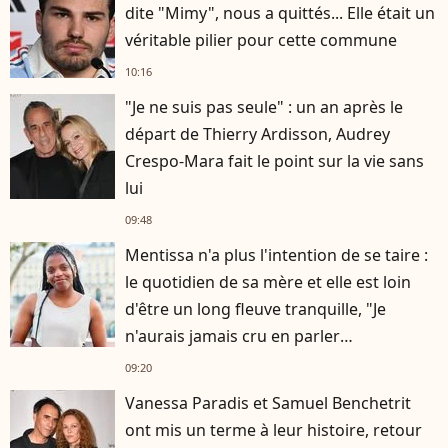
dite "Mimy", nous a quittés... Elle était un
véritable pilier pour cette commune
10:16
"Je ne suis pas seule" : un an après le
départ de Thierry Ardisson, Audrey
Crespo-Mara fait le point sur la vie sans
lui
09:48
Mentissa n'a plus l'intention de se taire :
le quotidien de sa mère et elle est loin
d'être un long fleuve tranquille, "Je
n'aurais jamais cru en parler
publiquement"
09:20
Vanessa Paradis et Samuel Benchetrit
ont mis un terme à leur histoire, retour