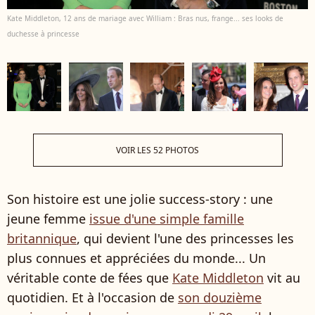
Kate Middleton, 12 ans de mariage avec William : Bras nus, frange... ses looks de
duchesse à princesse
VOIR LES 52 PHOTOS
Son histoire est une jolie success-story : une
jeune femme
issue d'une simple famille
britannique
, qui devient l'une des princesses les
plus connues et appréciées du monde... Un
véritable conte de fées que
Kate Middleton
vit au
quotidien. Et à l'occasion de
son douzième