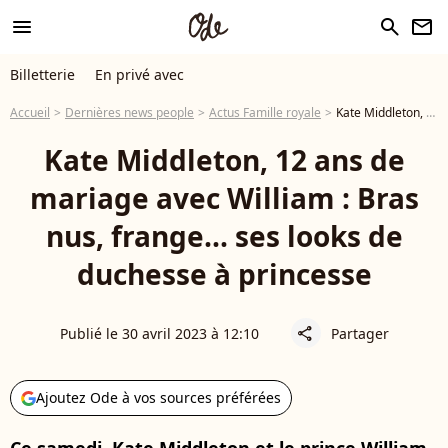
menu
search
newsletter
Billetterie
En privé avec
Accueil
Dernières news people
Actus Famille royale
Kate Middleton, 12 ans de mariage avec William : Bras nus, frange... ses looks de duchesse à princesse
Kate Middleton, 12 ans de
mariage avec William : Bras
nus, frange... ses looks de
duchesse à princesse
Publié le 30 avril 2023 à 12:10
Partager
share
Ajoutez Ode à vos sources préférées