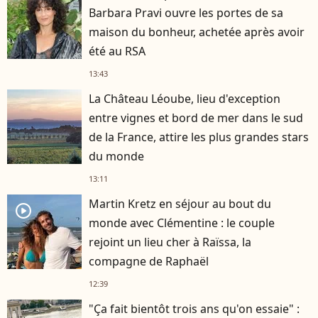
Barbara Pravi ouvre les portes de sa
maison du bonheur, achetée après avoir
été au RSA
13:43
La Château Léoube, lieu d'exception
entre vignes et bord de mer dans le sud
de la France, attire les plus grandes stars
du monde
13:11
Martin Kretz en séjour au bout du
player2
monde avec Clémentine : le couple
rejoint un lieu cher à Raïssa, la
compagne de Raphaël
12:39
"Ça fait bientôt trois ans qu'on essaie" :