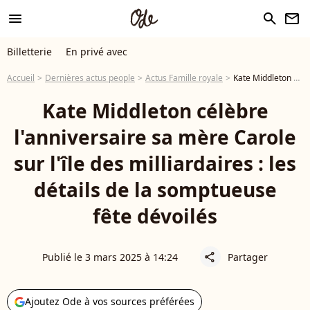
menu
search
newsletter
Billetterie
En privé avec
Accueil
Dernières actus people
Actus Famille royale
Kate Middleton célèbre l'anniversaire sa mère Carole sur l'île des milliardaires : les détails de la somptueuse fête dévoilés
Kate Middleton célèbre
l'anniversaire sa mère Carole
sur l'île des milliardaires : les
détails de la somptueuse
fête dévoilés
Publié le 3 mars 2025 à 14:24
Partager
share
Ajoutez Ode à vos sources préférées