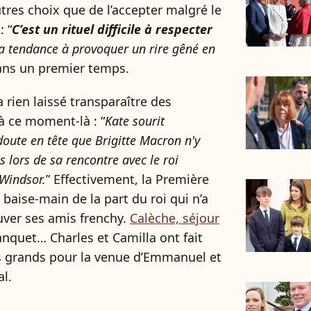
utres choix que de l’accepter malgré le
: “
C’est un rituel difficile à respecter
 a tendance à provoquer un rire gêné en
 dans un premier temps.
rien laissé transparaître des
à ce moment-là : “
Kate sourit
oute en tête que Brigitte Macron n'y
lors de sa rencontre avec le roi
 Windsor.
” Effectivement, la Première
 baise-main de la part du roi qui n’a
uver ses amis frenchy.
Calèche, séjour
anquet… Charles et Camilla ont fait
es grands pour la venue d’Emmanuel et
al.