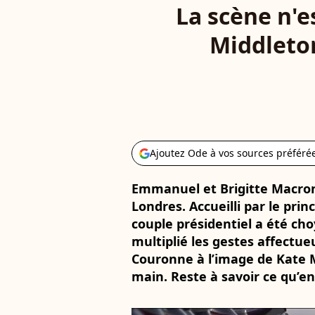
La scène n'e
Middleton
Ajoutez Ode à vos sources préféré
Emmanuel et Brigitte Macron s
Londres. Accueilli par le princ
couple présidentiel a été choy
multiplié les gestes affectu
Couronne à l’image de Kate Mi
main. Reste à savoir ce qu’e