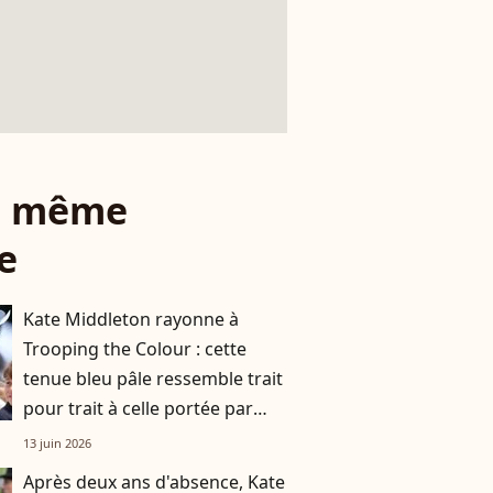
le même
e
Kate Middleton rayonne à
Trooping the Colour : cette
tenue bleu pâle ressemble trait
pour trait à celle portée par
Lady Diana il y a près de 40 ans
13 juin 2026
Après deux ans d'absence, Kate