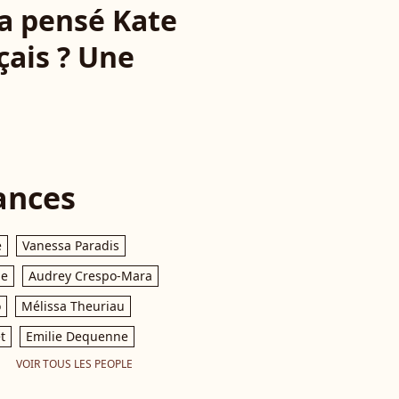
'a pensé Kate
çais ? Une
ances
e
Vanessa Paradis
le
Audrey Crespo-Mara
o
Mélissa Theuriau
t
Emilie Dequenne
VOIR TOUS LES PEOPLE