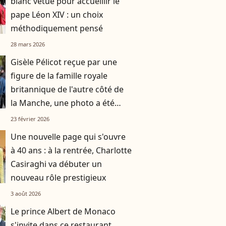
blanc vêtue pour accueillir le
pape Léon XIV : un choix
méthodiquement pensé
28 mars 2026
Gisèle Pélicot reçue par une
figure de la famille royale
britannique de l'autre côté de
la Manche, une photo a été
partagée
23 février 2026
Une nouvelle page qui s'ouvre
à 40 ans : à la rentrée, Charlotte
Casiraghi va débuter un
nouveau rôle prestigieux
3 août 2026
Le prince Albert de Monaco
s'invite dans ce restaurant