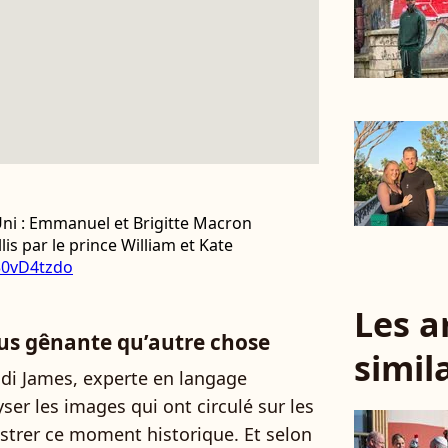
Uni : Emmanuel et Brigitte Macron
lis par le prince William et Kate
R30vD4tzdo
Les a
lus gênante qu’autre chose
simil
Judi James, experte en langage
yser les images qui ont circulé sur les
ustrer ce moment historique. Et selon