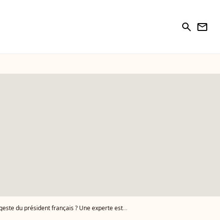
search
newsletter
du président français ? Une experte est formelle