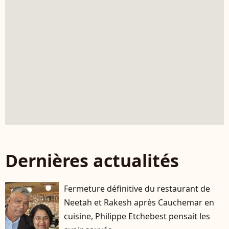
Dernières actualités
Fermeture définitive du restaurant de
Neetah et Rakesh après Cauchemar en
cuisine, Philippe Etchebest pensait les