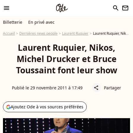
menu
search
newsletter
Billetterie
En privé avec
Accueil
Dernières news people
Laurent Ruquier
Laurent Ruquier, Nikos, Michel Drucker et Bruce Toussaint font leur show
Laurent Ruquier, Nikos,
Michel Drucker et Bruce
Toussaint font leur show
Publié le 29 novembre 2011 à 17:49
Partager
share
Ajoutez Ode à vos sources préférées