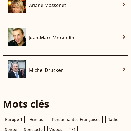
chevron_right
Ariane Massenet
chevron_right
Jean-Marc Morandini
chevron_right
Michel Drucker
Mots clés
Europe 1
Humour
Personnalités Françaises
Radio
Soirée
Spectacle
Vidéos
TF1