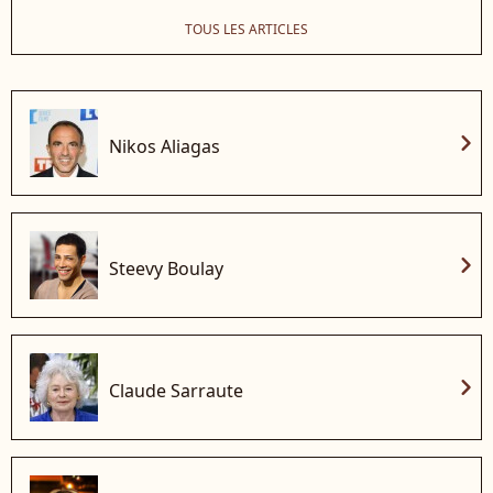
TOUS LES ARTICLES
chevron_right
Nikos Aliagas
chevron_right
Steevy Boulay
chevron_right
Claude Sarraute