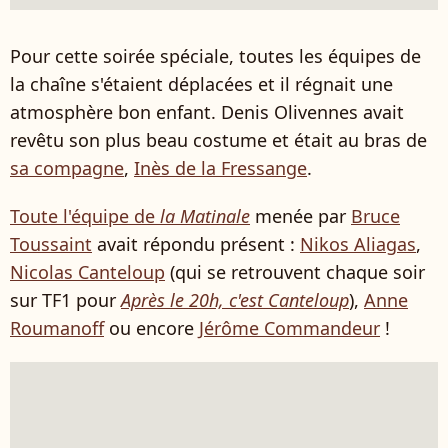
Pour cette soirée spéciale, toutes les équipes de
la chaîne s'étaient déplacées et il régnait une
atmosphère bon enfant. Denis Olivennes avait
revêtu son plus beau costume et était au bras de
sa compagne
,
Inès de la Fressange
.
Toute l'équipe de
la Matinale
menée par
Bruce
Toussaint
avait répondu présent :
Nikos Aliagas
,
Nicolas Canteloup
(qui se retrouvent chaque soir
sur TF1 pour
Après le 20h, c'est Canteloup
),
Anne
Roumanoff
ou encore
Jérôme Commandeur
!