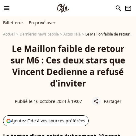
menu
search
newsletter
Billetterie
En privé avec
Accueil
Dernières news people
Actus Télé
Le Maillon faible de retour sur M6 : Ces deux stars que Vincent Dedienne a refusé d'inviter
Le Maillon faible de retour
sur M6 : Ces deux stars que
Vincent Dedienne a refusé
d'inviter
Publié le 16 octobre 2024 à 19:07
Partager
share
Ajoutez Ode à vos sources préférées