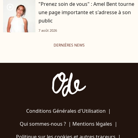
"Prenez soin de vous" : Amel Bent tourne
player2
une page importante et s'adresse à son
public
7 août 2026
DERNIÈRES NEWS
Conditions Générales d'Utilisation
|
Qui sommes-nous ?
|
Mentions légales
|
Politique sur les cookies et autres traceurs
|