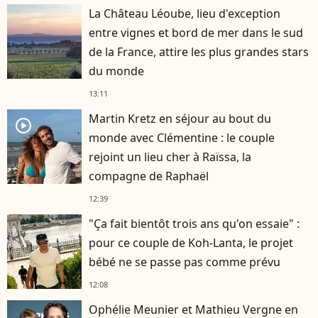
La Château Léoube, lieu d'exception
entre vignes et bord de mer dans le sud
de la France, attire les plus grandes stars
du monde
13:11
Martin Kretz en séjour au bout du
player2
monde avec Clémentine : le couple
rejoint un lieu cher à Raïssa, la
compagne de Raphaël
12:39
"Ça fait bientôt trois ans qu'on essaie" :
pour ce couple de Koh-Lanta, le projet
bébé ne se passe pas comme prévu
12:08
Ophélie Meunier et Mathieu Vergne en