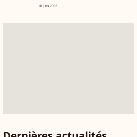
française
18 juin 2026
Dernières actualités