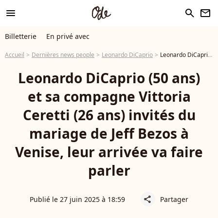
menu
search
newsletter
Billetterie
En privé avec
Accueil
Dernières news people
Leonardo DiCaprio
Leonardo DiCaprio (50 ans) et sa compagne Vittoria Ceretti (26 ans) invités du mariage de Jeff Bezos à Venise, leur arrivée va faire parler
Leonardo DiCaprio (50 ans)
et sa compagne Vittoria
Ceretti (26 ans) invités du
mariage de Jeff Bezos à
Venise, leur arrivée va faire
parler
Publié le 27 juin 2025 à 18:59
Partager
share