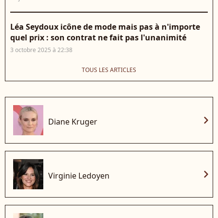
Léa Seydoux icône de mode mais pas à n'importe
quel prix : son contrat ne fait pas l'unanimité
3 octobre 2025 à 22:38
TOUS LES ARTICLES
chevron_right
Diane Kruger
chevron_right
Virginie Ledoyen