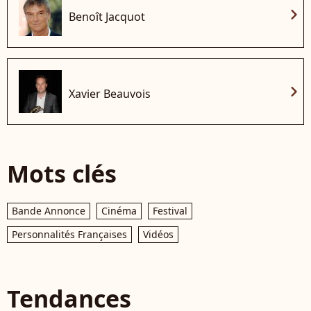
chevron_right
Benoît Jacquot
chevron_right
Xavier Beauvois
Mots clés
Bande Annonce
Cinéma
Festival
Personnalités Françaises
Vidéos
Tendances