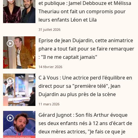
et publique : Jamel Debbouze et Mélissa
Theuriau ont fait un compromis pour
leurs enfants Léon et Lila
31 juillet 2026
Eprise de Jean Dujardin, cette animatrice
player2
phare a tout fait pour se faire remarquer
: "Il ne me captait jamais"
14 février 2026
C à Vous : Une actrice perd l'équilibre en
player2
direct pour sa "première télé", Jean
Dujardin au plus près de la scène
11 mars 2026
Gérard Jugnot : Son fils Arthur évoque
player2
ses deux enfants nés à 12 ans d'écart de
deux mères actrices, "Je fais ce que je