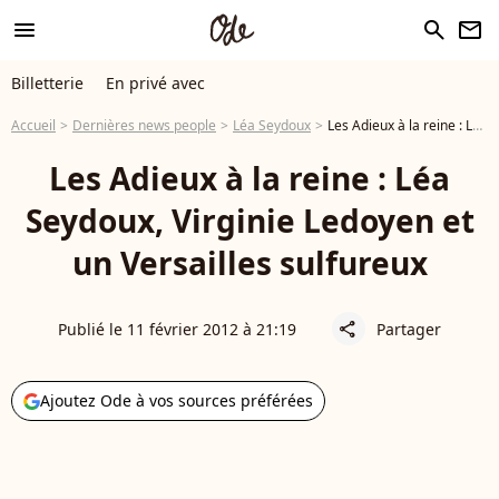
menu
search
newsletter
Billetterie
En privé avec
Accueil
Dernières news people
Léa Seydoux
Les Adieux à la reine : Léa Seydoux, Virginie Ledoyen et un Versailles sulfureux
Les Adieux à la reine : Léa
Seydoux, Virginie Ledoyen et
un Versailles sulfureux
Publié le 11 février 2012 à 21:19
Partager
share
Ajoutez Ode à vos sources préférées