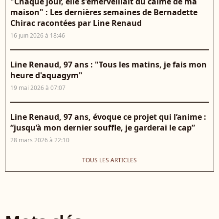
"Chaque jour, elle s'émerveillait du calme de ma
maison" : Les dernières semaines de Bernadette
Chirac racontées par Line Renaud
16 juin 2026 à 18:46
Line Renaud, 97 ans : "Tous les matins, je fais mon
heure d'aquagym"
19 mai 2026 à 07:07
Line Renaud, 97 ans, évoque ce projet qui l’anime :
“jusqu’à mon dernier souffle, je garderai le cap”
28 mars 2026 à 22:10
TOUS LES ARTICLES