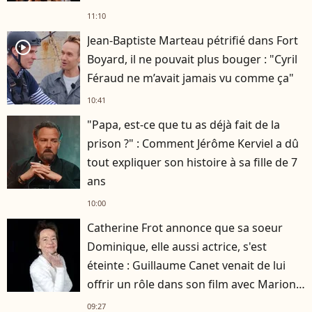
11:10
Jean-Baptiste Marteau pétrifié dans Fort
player2
Boyard, il ne pouvait plus bouger : "Cyril
Féraud ne m’avait jamais vu comme ça"
10:41
"Papa, est-ce que tu as déjà fait de la
prison ?" : Comment Jérôme Kerviel a dû
tout expliquer son histoire à sa fille de 7
ans
10:00
Catherine Frot annonce que sa soeur
Dominique, elle aussi actrice, s'est
éteinte : Guillaume Canet venait de lui
offrir un rôle dans son film avec Marion
Cotillard
09:27