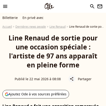
menu
search
newsletter
Billetterie
En privé avec
Accueil
Dernières news people
Line Renaud
Line Renaud de sortie pour une occasion spéciale : l'artiste de 97 ans apparaît en pleine forme
Line Renaud de sortie pour
une occasion spéciale :
l'artiste de 97 ans apparaît
en pleine forme
Publié le 22 mai 2026 à 08:08
Partager
share
Ajoutez Ode à vos sources préférées