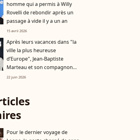
homme qui a permis à Willy
Rovelli de rebondir après un
passage à vide il y a un an
15 avril 2026
Après leurs vacances dans "la
ville la plus heureuse
d’Europe", Jean-Baptiste
Marteau et son compagnon
Jean s’affichent à un événement
22 juin 2026
très couru à Paris
rticles
aires
Pour le dernier voyage de