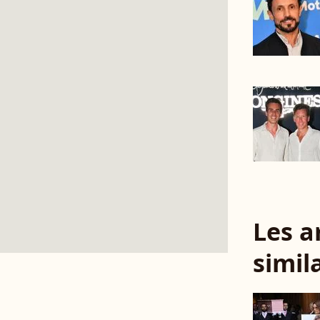
Les a
simil