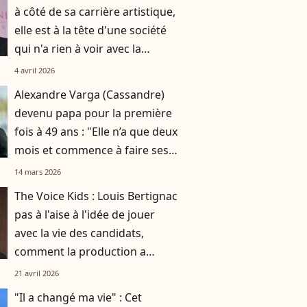
à côté de sa carrière artistique,
elle est à la tête d'une société
qui n'a rien à voir avec la
musique
4 avril 2026
Alexandre Varga (Cassandre)
devenu papa pour la première
fois à 49 ans : "Elle n’a que deux
mois et commence à faire ses
nuits"
14 mars 2026
The Voice Kids : Louis Bertignac
pas à l'aise à l'idée de jouer
avec la vie des candidats,
comment la production a
réussi à le faire rempiler
21 avril 2026
malgré tout ?
"Il a changé ma vie" : Cet