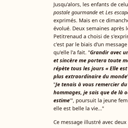
Jusqu'alors, les enfants de ce
postale gourmande
et
Les escap
exprimés. Mais en ce dimanche 
évolué. Deux semaines après l
Petitrenaud a choisi de s'expri
c'est par le biais d'un messag
qu'elle l'a fait. "
Grandir avec u
et sincère me portera toute m
répète tous les jours « Elle est
plus extraordinaire du monde
"
Je tenais à vous remercier d
hommages, je sais que de là où 
estime
'", poursuit la jeune fem
elle est belle la vie…"
Ce message illustré avec deux 