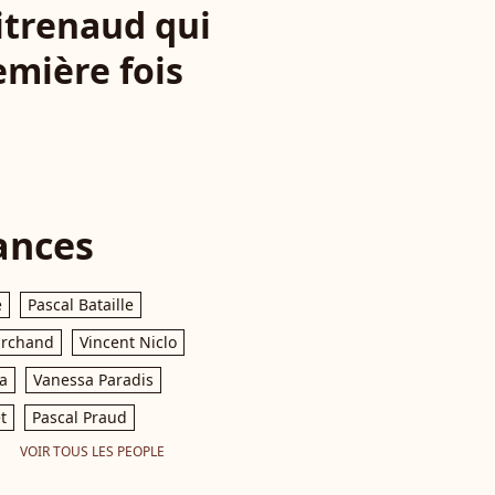
titrenaud qui
emière fois
ances
e
Pascal Bataille
archand
Vincent Niclo
a
Vanessa Paradis
t
Pascal Praud
VOIR TOUS LES PEOPLE