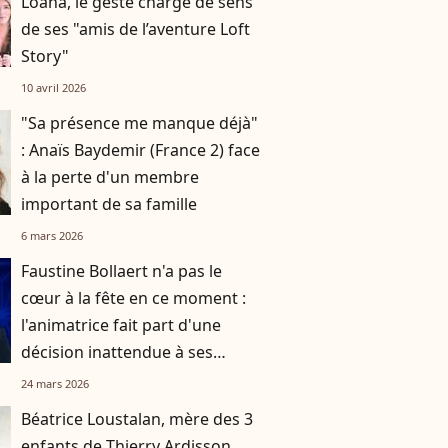
Loana, le geste chargé de sens
de ses "amis de l’aventure Loft
Story"
10 avril 2026
"Sa présence me manque déjà"
: Anaïs Baydemir (France 2) face
à la perte d'un membre
important de sa famille
6 mars 2026
Faustine Bollaert n'a pas le
cœur à la fête en ce moment :
l'animatrice fait part d'une
décision inattendue à ses
abonnés sur les réseaux
24 mars 2026
sociaux
Béatrice Loustalan, mère des 3
enfants de Thierry Ardisson,