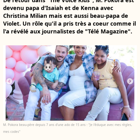
De retour dans "The Voice Kids", M. Pokora est
devenu papa d'Isaiah et de Kenna avec
Christina Milian mais est aussi beau-papa de
Violet. Un rôle qu'il a pris très a coeur comme il
l'a révélé aux journalistes de "Télé Magazine".
M. Pokora beau-père depuis 7 ans d'une ado de 15 ans : "Je l'éduque avec mes règles,
mes codes"