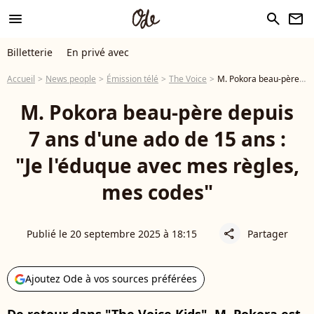
menu
search
newsletter
Billetterie
En privé avec
Accueil
News people
Émission télé
The Voice
M. Pokora beau-père depuis 7 ans d'une ado de 15 ans : "Je l'éduque avec mes règles, mes codes"
M. Pokora beau-père depuis
7 ans d'une ado de 15 ans :
"Je l'éduque avec mes règles,
mes codes"
Publié le 20 septembre 2025 à 18:15
Partager
share
Ajoutez Ode à vos sources préférées