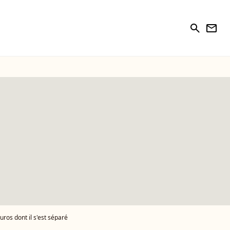
search
newsletter
ros dont il s'est séparé