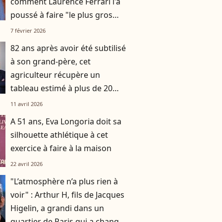
comment Laurence Ferrari l'a
poussé à faire "le plus gros
emprunt de sa vie"
7 février 2026
82 ans après avoir été subtilisé
à son grand-père, cet
agriculteur récupère un
tableau estimé à plus de 20
millions d'euros
11 avril 2026
A 51 ans, Eva Longoria doit sa
silhouette athlétique à cet
exercice à faire à la maison
22 avril 2026
"L’atmosphère n’a plus rien à
voir" : Arthur H, fils de Jacques
Higelin, a grandi dans un
quartier de Paris qui a changé