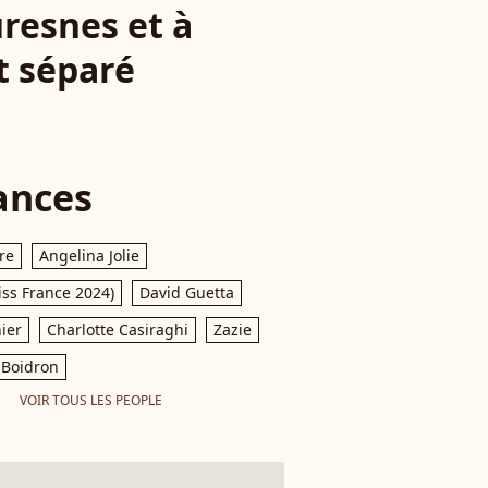
resnes et à
st séparé
ances
re
Angelina Jolie
iss France 2024)
David Guetta
ier
Charlotte Casiraghi
Zazie
Boidron
VOIR TOUS LES PEOPLE