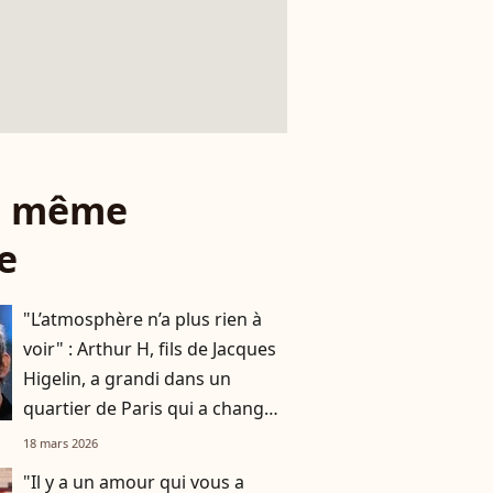
le même
e
"L’atmosphère n’a plus rien à
voir" : Arthur H, fils de Jacques
Higelin, a grandi dans un
quartier de Paris qui a changé
du tout au tout
18 mars 2026
"Il y a un amour qui vous a