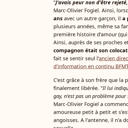
"
J'avais peur non d'être rejeté
Marc-Olivier Fogiel. Ainsi, lors
ans
avec un autre garçon, il
a 
plusieurs années, même sa fami
première histoire d'amour (qu
Ainsi, auprès de ses proches e
compagnon était son colocata
fait se sentir seul l'
ancien direc
d'information en continu BFM
C'est grâce à son frère que la p
finalement libérée. "
Il lui indiq
gay, n'est pas un problème pour s
Marc-Olivier Fogiel a commencé
amoureuse petit à petit et s'e
angoisses. A l'antenne, il n'a 