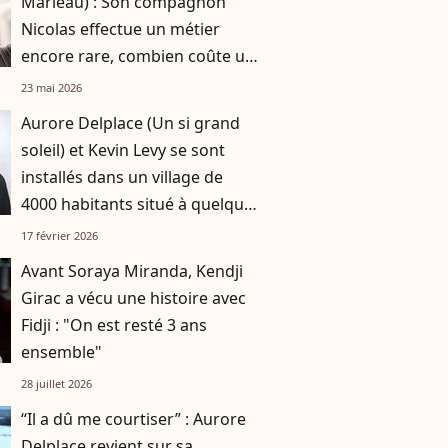
Marleau) : Son compagnon
Nicolas effectue un métier
encore rare, combien coûte un
week-end bien-être à ses côtés
23 mai 2026
?
Aurore Delplace (Un si grand
soleil) et Kevin Levy se sont
installés dans un village de
4000 habitants situé à quelques
kilomètre de la métropole la
17 février 2026
plus attractive de France
Avant Soraya Miranda, Kendji
Girac a vécu une histoire avec
Fidji : "On est resté 3 ans
ensemble"
28 juillet 2026
“Il a dû me courtiser” : Aurore
Delplace revient sur sa