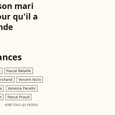
 son mari
ur qu'il a
nde
ances
e
Pascal Bataille
archand
Vincent Niclo
a
Vanessa Paradis
t
Pascal Praud
VOIR TOUS LES PEOPLE