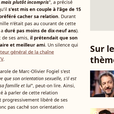
, mais plutôt incompris
", a précisé
qu'il
s'est mis en couple à l'âge de 15
préféré cacher sa relation
. Durant
lle n'était pas au courant de cette
i a
duré pas moins de dix-neuf ans
).
t de ses amis,
il prétendait que son
ire et meilleur ami
. Un silence qui
Sur 
teur général de la chaîne
thèm
TV
.
arole de Marc-Olivier Fogiel s'est
ue que son orientation sexuelle, s'il est
a famille et lui
", peut-on lire. Ainsi,
 à parler de cette relation
st progressivement libéré de ses
donc pas caché son orientation