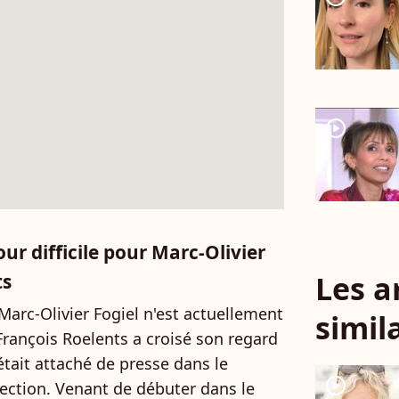
player2
ur difficile pour Marc-Olivier
Les a
ts
arc-Olivier Fogiel n'est actuellement
simil
rançois Roelents a croisé son regard
 était attaché de presse dans le
player2
jection. Venant de débuter dans le