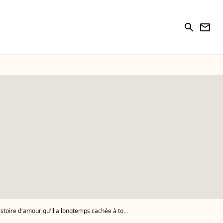
search
newsletter
 d'amour qu'il a longtemps cachée à tout le monde