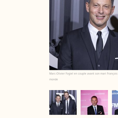
Marc-Olivier Fogiel en couple avant son mari François 
monde