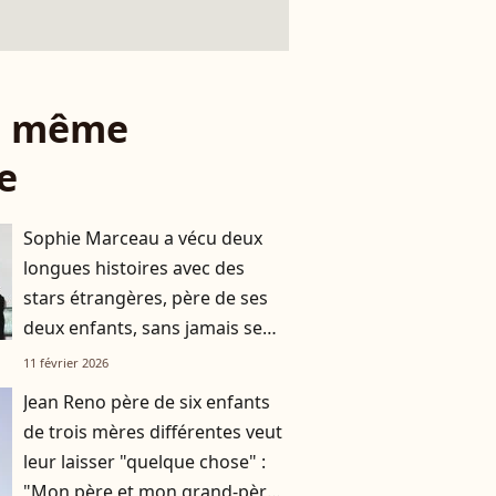
le même
e
Sophie Marceau a vécu deux
longues histoires avec des
stars étrangères, père de ses
deux enfants, sans jamais se
marier : "J'ai préféré..."
11 février 2026
Jean Reno père de six enfants
de trois mères différentes veut
leur laisser "quelque chose" :
"Mon père et mon grand-père