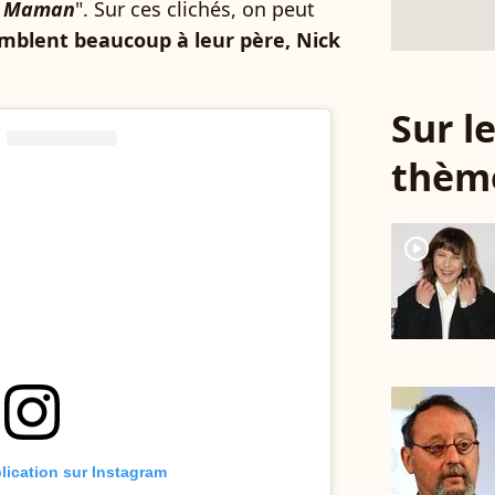
t. Maman
". Sur ces clichés, on peut
mblent beaucoup à leur père, Nick
Sur 
thèm
player2
blication sur Instagram