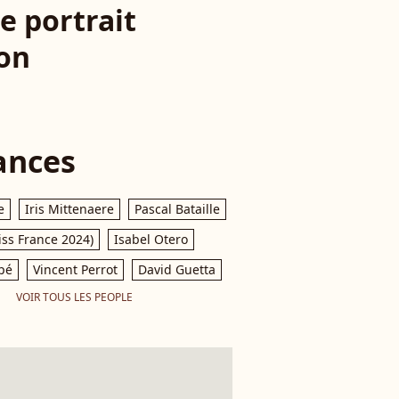
e portrait
non
ances
e
Iris Mittenaere
Pascal Bataille
iss France 2024)
Isabel Otero
pé
Vincent Perrot
David Guetta
VOIR TOUS LES PEOPLE