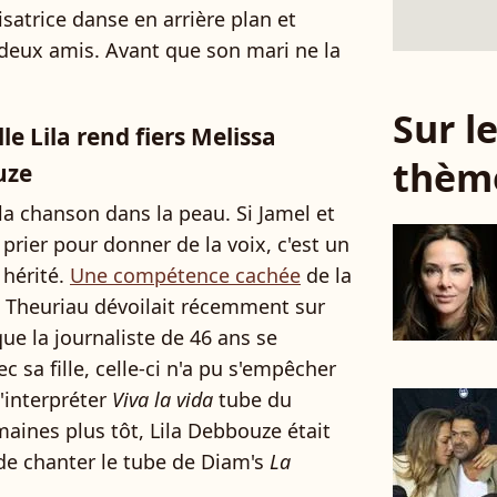
isatrice danse en arrière plan et
deux amis. Avant que son mari ne la
Sur 
le Lila rend fiers Melissa
thèm
uze
a chanson dans la peau. Si Jamel et
prier pour donner de la voix, c'est un
à hérité.
Une compétence cachée
de la
 Theuriau dévoilait récemment sur
e la journaliste de 46 ans se
c sa fille, celle-ci n'a pu s'empêcher
d'interpréter
Viva la vida
tube du
aines plus tôt, Lila Debbouze était
de chanter le tube de Diam's
La