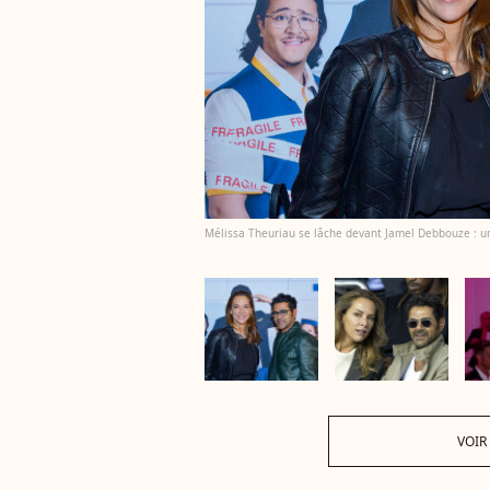
Mélissa Theuriau se lâche devant Jamel Debbouze : un
VOIR