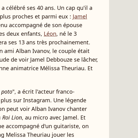
a célébré ses 40 ans. Un cap qu'il a
 plus proches et parmi eux :
Jamel
 venu accompagné de son épouse
ses deux enfants,
Léon
, né le 3
tera ses 13 ans très prochainement.
n ami Alban Ivanov, le couple était
tude de voir Jamel Debbouze se lâcher,
enne animatrice Mélissa Theuriau. Et
 poto
", a écrit l'acteur franco-
 plus sur Instagram. Une légende
n peut voir Alban Ivanov chanter
u
Roi Lion
, au micro avec Jamel. Et
e accompagné d'un guitariste, on
g Melissa Theuriau jouer les