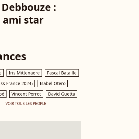
 Debbouze :
 ami star
ances
e
Iris Mittenaere
Pascal Bataille
iss France 2024)
Isabel Otero
pé
Vincent Perrot
David Guetta
VOIR TOUS LES PEOPLE