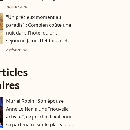
de Méditerranée
24 juillet 2026
"Un précieux moment au
paradis" : Combien coûte une
nuit dans l'hôtel où ont
séjourné Jamel Debbouze et
Melissa Theuriau, à 10 000
28 février 2026
kilomètres de la France ?
rticles
aires
Muriel Robin : Son épouse
Anne Le Nen a une "nouvelle
activité", ce joli clin d'oeil pour
sa partenaire sur le plateau de