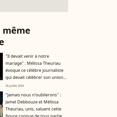
le même
e
"Il devait venir à notre
mariage" : Mélissa Theuriau
évoque ce célèbre journaliste
qui devait célébrer son union
avec Jamel Debbouze
26 juillet 2026
"Jamais nous n'oublierons" :
Jamel Debbouze et Mélissa
Theuriau, unis, saluent cette
figure connue de tous partie à