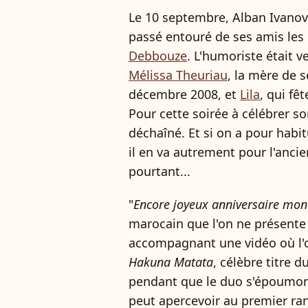
Le 10 septembre, Alban Ivanov 
passé entouré de ses amis les
Debbouze
. L'humoriste était
Mélissa Theuriau
, la mère de 
décembre 2008, et
Lila
, qui fê
Pour cette soirée à célébrer so
déchaîné. Et si on a pour habi
il en va autrement pour l'anci
pourtant...
"
Encore joyeux anniversaire mon
marocain que l'on ne présente
accompagnant une vidéo où l'o
Hakuna Matata
, célèbre titre d
pendant que le duo s'époumon
peut apercevoir au premier ran