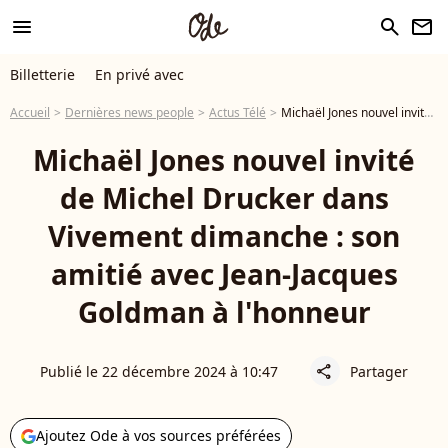
menu
search
newsletter
Billetterie
En privé avec
Accueil
Dernières news people
Actus Télé
Michaël Jones nouvel invité de Michel Drucker dans Vivement dimanche : son amitié avec Jean-Jacques Goldman à l'honneur
Michaël Jones nouvel invité
de Michel Drucker dans
Vivement dimanche : son
amitié avec Jean-Jacques
Goldman à l'honneur
Publié le 22 décembre 2024 à 10:47
Partager
share
Ajoutez Ode à vos sources préférées