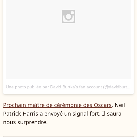
Une photo publiée par David Burtka's fan account (@davidburtka)
l
Prochain maître de cérémonie des Oscars
, Neil
Patrick Harris a envoyé un signal fort. Il saura
nous surprendre.