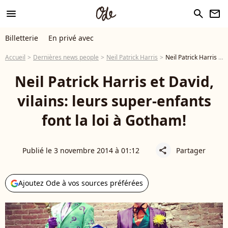
menu
search
newsletter
Billetterie
En privé avec
Accueil
Dernières news people
Neil Patrick Harris
Neil Patrick Harris et David, vilains: leurs super-enfants font la loi à Gotham!
Neil Patrick Harris et David,
vilains: leurs super-enfants
font la loi à Gotham!
Publié le 3 novembre 2014 à 01:12
Partager
share
Ajoutez Ode à vos sources préférées