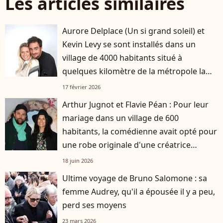
Les articles similaires
Aurore Delplace (Un si grand soleil) et
Kevin Levy se sont installés dans un
village de 4000 habitants situé à
quelques kilomètre de la métropole la
plus attractive de France
17 février 2026
Arthur Jugnot et Flavie Péan : Pour leur
mariage dans un village de 600
habitants, la comédienne avait opté pour
une robe originale d'une créatrice
française
18 juin 2026
Ultime voyage de Bruno Salomone : sa
femme Audrey, qu'il a épousée il y a peu,
perd ses moyens
23 mars 2026