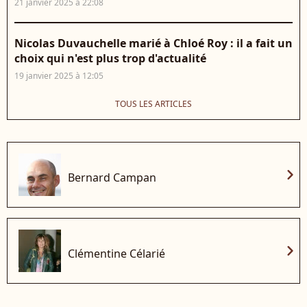
21 janvier 2025 à 22:08
Nicolas Duvauchelle marié à Chloé Roy : il a fait un
choix qui n'est plus trop d'actualité
19 janvier 2025 à 12:05
TOUS LES ARTICLES
chevron_right
Bernard Campan
chevron_right
Clémentine Célarié