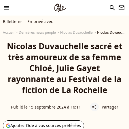
menu
search
newsletter
Billetterie
En privé avec
Accueil
Dernières news people
Nicolas Duvauchelle
Nicolas Duvauchelle sacré et très amoureux de sa femme Chloé, Julie Gayet rayonnante au Festival de la fiction de La Rochelle
Nicolas Duvauchelle sacré et
très amoureux de sa femme
Chloé, Julie Gayet
rayonnante au Festival de la
fiction de La Rochelle
Publié le 15 septembre 2024 à 16:11
Partager
share
Ajoutez Ode à vos sources préférées