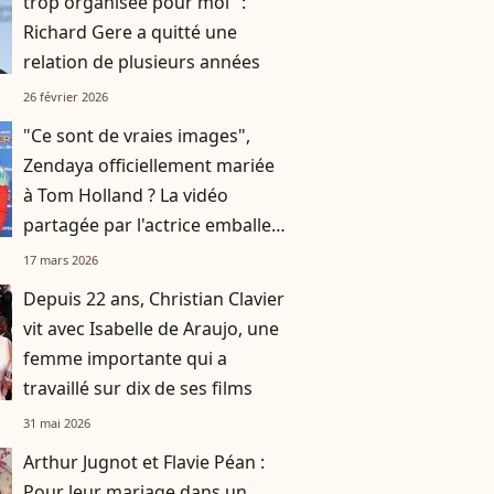
trop organisée pour moi" :
Richard Gere a quitté une
relation de plusieurs années
26 février 2026
"Ce sont de vraies images",
Zendaya officiellement mariée
à Tom Holland ? La vidéo
partagée par l'actrice emballe
les réseaux !
17 mars 2026
Depuis 22 ans, Christian Clavier
vit avec Isabelle de Araujo, une
femme importante qui a
travaillé sur dix de ses films
31 mai 2026
Arthur Jugnot et Flavie Péan :
Pour leur mariage dans un