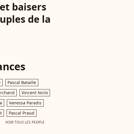
et baisers
uples de la
ances
e
Pascal Bataille
archand
Vincent Niclo
a
Vanessa Paradis
t
Pascal Praud
VOIR TOUS LES PEOPLE