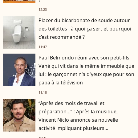
12:23
Placer du bicarbonate de soude autour
des toilettes : à quoi ça sert et pourquoi
c’est recommandé ?
11:47
Paul Belmondo réuni avec son petit-fils
Vahé qui vit dans le même immeuble que
lui : le garçonnet n'a d'yeux que pour son
papa à la télévision
11:18
“Après des mois de travail et
préparation…” : Après la musique,
Vincent Niclo annonce sa nouvelle
activité impliquant plusieurs
personnalités
10:41