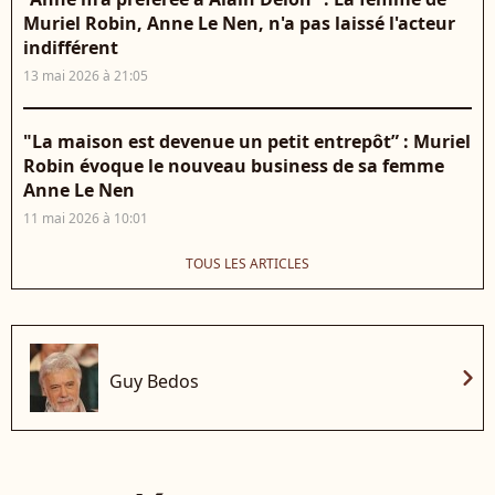
Muriel Robin, Anne Le Nen, n'a pas laissé l'acteur
indifférent
13 mai 2026 à 21:05
"La maison est devenue un petit entrepôt” : Muriel
Robin évoque le nouveau business de sa femme
Anne Le Nen
11 mai 2026 à 10:01
TOUS LES ARTICLES
chevron_right
Guy Bedos