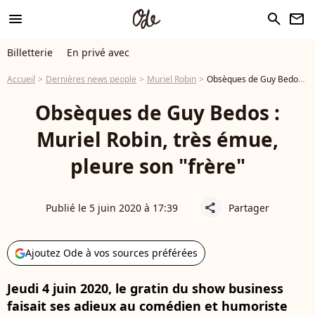
menu
search
newsletter
Billetterie
En privé avec
Accueil
Dernières news people
Muriel Robin
Obsèques de Guy Bedos : Muriel Robin, très émue, pleure son "frère"
Obsèques de Guy Bedos :
Muriel Robin, très émue,
pleure son "frère"
Publié le 5 juin 2020 à 17:39
Partager
share
Ajoutez Ode à vos sources préférées
Jeudi 4 juin 2020, le gratin du show business
faisait ses adieux au comédien et humoriste