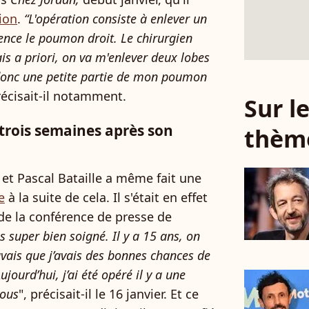
ion
.
“L'opération consiste à enlever un
nce le poumon droit. Le chirurgien
s a priori, on va m'enlever deux lobes
donc une petite partie de mon poumon
récisait-il notamment.
Sur 
 trois semaines après son
thèm
u et Pascal Bataille a même fait une
e
à la suite de cela. Il s'était en effet
de la conférence de presse de
is super bien soigné. Il y a 15 ans, on
avais que j’avais des bonnes chances de
ujourd’hui, j’ai été opéré il y a une
vous
", précisait-il le 16 janvier. Et ce