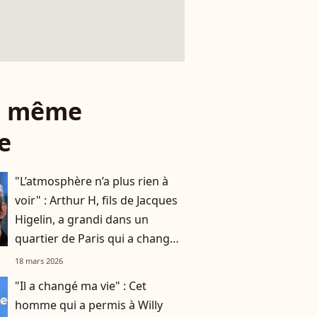
le même
e
"L’atmosphère n’a plus rien à
voir" : Arthur H, fils de Jacques
Higelin, a grandi dans un
quartier de Paris qui a changé
du tout au tout
18 mars 2026
"Il a changé ma vie" : Cet
homme qui a permis à Willy