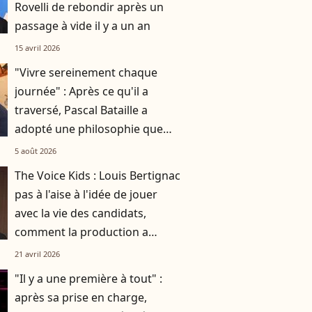
Rovelli de rebondir après un
passage à vide il y a un an
15 avril 2026
"Vivre sereinement chaque
journée" : Après ce qu'il a
traversé, Pascal Bataille a
adopté une philosophie que
tout le monde devrait avoir
5 août 2026
The Voice Kids : Louis Bertignac
pas à l'aise à l'idée de jouer
avec la vie des candidats,
comment la production a
réussi à le faire rempiler
21 avril 2026
malgré tout ?
"Il y a une première à tout" :
après sa prise en charge,