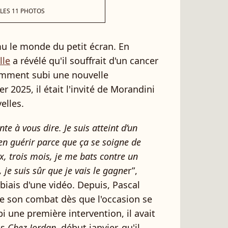
 LES 11 PHOTOS
mu le monde du petit écran. En
lle
a révélé qu'il souffrait d'un cancer
cemment subi une nouvelle
er 2025, il était l'invité de Morandini
elles.
te à vous dire. Je suis atteint d’un
n guérir parce que ça se soigne de
x, trois mois, je me bats contre un
je suis sûr que je vais le gagne
r”,
e biais d'une vidéo. Depuis, Pascal
de son combat dès que l'occasion se
bi une première intervention, il avait
ns
Chez Jordan,
début janvier, qu'il