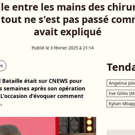
le entre les mains des chirur
 tout ne s'est pas passé comm
avait expliqué
Publié le 3 février 2025 à 21:14
Tend
es
al Bataille était sur CNEWS pour
Angelina Joli
is semaines après son opération
Eve Gilles (M
 L'occasion d'évoquer comment
.
Kylian Mbap