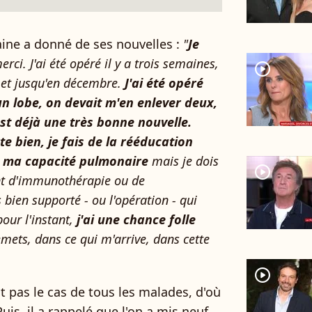
taine a donné de ses nouvelles :
"
Je
erci. J'ai été opéré il y a trois semaines,
player2
 et jusqu'en décembre.
J'ai été opéré
n lobe, on devait m'en enlever deux,
est déjà une très bonne nouvelle.
te bien, je fais de la rééducation
t ma capacité pulmonaire
mais je dois
player2
ent d'immunothérapie ou de
s bien supporté - ou l'opération - qui
our l'instant,
j'ai une chance folle
lemets, dans ce qui m'arrive, dans cette
player2
'est pas le cas de tous les malades, d'où
uis, il a rappelé que l'on a mis neuf