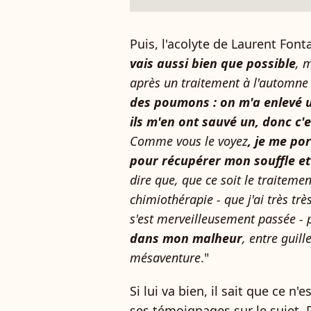
Puis, l'acolyte de Laurent Fon
vais aussi bien que possible
, m
après un traitement à l'automne
des poumons : on m'a enlevé u
ils m'en ont sauvé un, donc c'
Comme vous le voyez
, je me por
pour récupérer mon souffle e
dire que, que ce soit le traitem
chimiothérapie - que j'ai très trè
s'est merveilleusement passée - p
dans mon malheur
, entre guil
mésaventure
."
Si lui va bien, il sait que ce n
ses témoignages sur le sujet. P