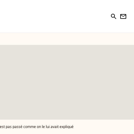
search
newsletter
s'est pas passé comme on le lui avait expliqué