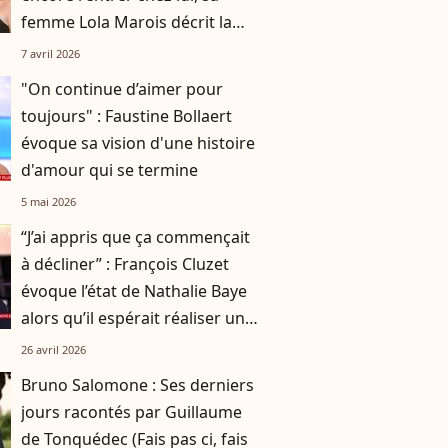
femme Lola Marois décrit la
situation
7 avril 2026
"On continue d’aimer pour
toujours" : Faustine Bollaert
évoque sa vision d'une histoire
d'amour qui se termine
5 mai 2026
“J’ai appris que ça commençait
à décliner” : François Cluzet
évoque l’état de Nathalie Baye
alors qu’il espérait réaliser un
dernier projet avec elle
26 avril 2026
Bruno Salomone : Ses derniers
jours racontés par Guillaume
de Tonquédec (Fais pas ci, fais